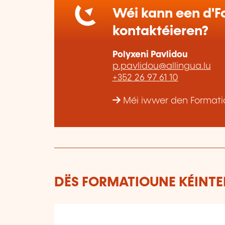
Wéi kann een d'Fo
kontaktéieren?
Polyxeni Pavlidou
p.pavlidou@allingua.lu
+352 26 97 61 10
Méi iwwer den Formatio
DËS FORMATIOUNE KÉINTEN