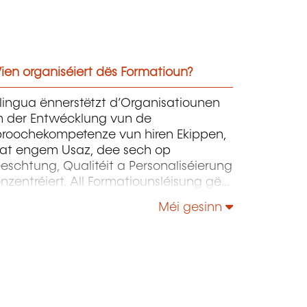
ien organiséiert dës Formatioun?
lingua ënnerstëtzt d’Organisatiounen
n der Entwécklung vun de
proochekompetenze vun hiren Ekippen,
at engem Usaz, dee sech op
eschtung, Qualitéit a Personaliséierung
nzentréiert. All Formatiounsléisung gëtt
p Mooss entwéckelt – vu
Méi gesinn
soineanalyse bis zur Evaluatioun vun
 Fortschrëtter – mat enger strenger
edagogescher Begleedung. Mat senger
anguage 360 Suite – engem exklusive
igitalen Ökosystem, dat Lcampus,
testing, Lmanagement an Lfeedback