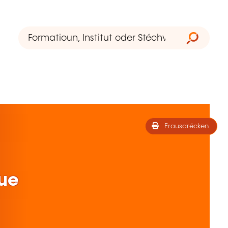
Erausdrécken
que