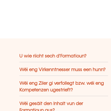
tegréiert – verbënnt Allingua
ënschlech Expertise mat
chnologescher Innovatioun, fir eng
ohärent, moossbar an nohalteg
iererfarung ze bidden. D’Sprooch gëtt
ou zu engem richtege Motor fir
ommunikatioun, Zesummenaarbecht a
mpetitivitéit an den Organisatiounen.
U wie riicht sech d'Formatioun?
Wéi eng Virkenntnesser muss een hunn?
Wéi eng Ziler gi verfollegt bzw. wéi eng
Kompetenzen ugestrieft?
Wéi gesäit den Inhalt vun der
Formatioun aus?