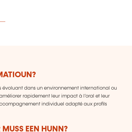
in
m
te
k
Lé
es
K
Ko
RMATIOUN?
ls évoluant dans un environnement international ou
améliorer rapidement leur impact à l’oral et leur
 Accompagnement individuel adapté aux profils
 MUSS EEN HUNN?