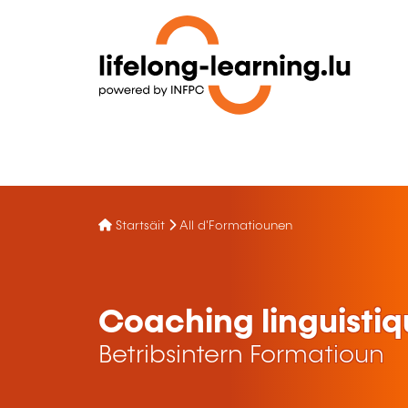
Startsäit
All d'Formatiounen
Coaching linguisti
Betribsintern Formatioun