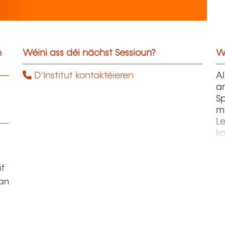
n
Wéini ass déi nächst Sessioun?
W
D'Institut kontaktéieren
Al
a
S
m
Le
ko
o
Be
de
if
p
lan
L
d
L