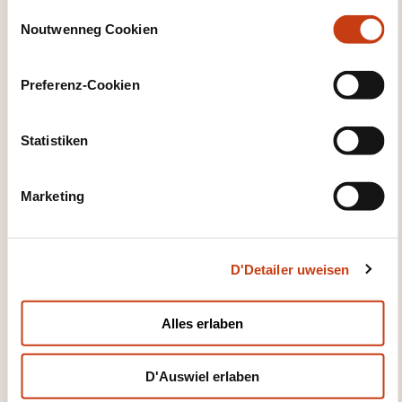
C
Noutwenneg Cookien
o
Introduction aux tests
n
logiciels
s
Preferenz-Cookien
e
OP UFRO
n
t
Statistiken
Informatik - Software-Technik
S
e
Marketing
l
e
c
D'Detailer uweisen
t
EN
i
o
Alles erlaben
n
ISTQB Advanced Test
D'Auswiel erlaben
Manager