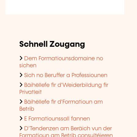
Schnell Zougang
Dem Formatiounsdomaine no
sichen
Sich no Beruffer a Professiounen
Bäihëllefe fir d'Weiderbildung fir
Privatleit
Bäihëllefe fir d'Formatioun am
Betrib
E Formatiounssall fannen
D'Tendenzen am Beräich vun der
Formatioun am Betrib consultéieren