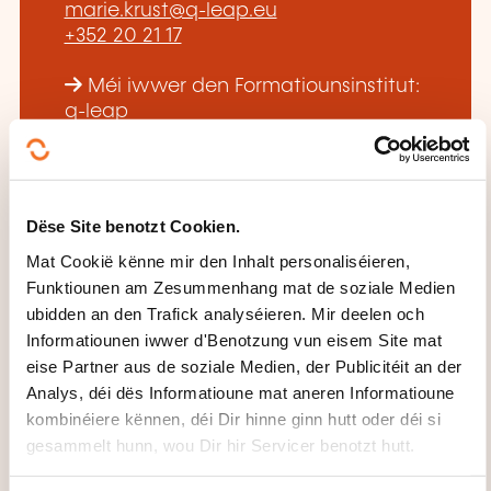
marie.krust@q-leap.eu
+352 20 21 17
Méi iwwer den Formatiounsinstitut:
q-leap
Dëse Site benotzt Cookien.
Mat Cookië kënne mir den Inhalt personaliséieren,
DËS FORMATIOUNE KÉINTEN
Funktiounen am Zesummenhang mat de soziale Medien
ubidden an den Trafick analyséieren. Mir deelen och
IECH INTERESSÉIEREN
Informatiounen iwwer d'Benotzung vun eisem Site mat
eise Partner aus de soziale Medien, der Publicitéit an der
Analys, déi dës Informatioune mat aneren Informatioune
EN
kombinéiere kënnen, déi Dir hinne ginn hutt oder déi si
gesammelt hunn, wou Dir hir Servicer benotzt hutt.