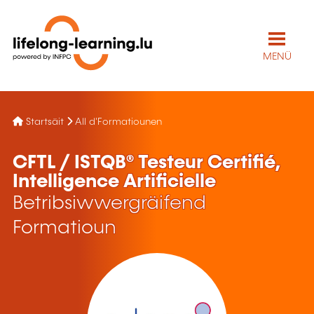
MENÜ
Startsäit
All d'Formatiounen
CFTL / ISTQB® Testeur Certifié,
Intelligence Artificielle
Betribsiwwergräifend
Formatioun