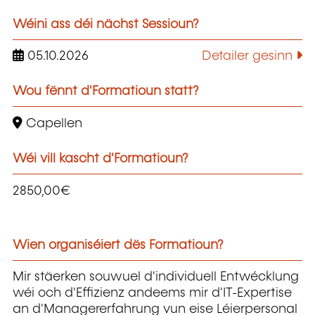
Wéini ass déi nächst Sessioun?
05.10.2026
Detailer gesinn
Wou fënnt d'Formatioun statt?
Capellen
Wéi vill kascht d'Formatioun?
2850,00€
Wien organiséiert dës Formatioun?
Mir stäerken souwuel d'individuell Entwécklung
wéi och d'Effizienz andeems mir d'IT-Expertise
an d'Managererfahrung vun eise Léierpersonal