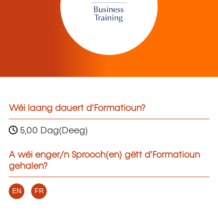
Wéi laang dauert d'Formatioun?
5,00 Dag(Deeg)
A wéi enger/n Sprooch(en) gëtt d'Formatioun
gehalen?
EN
FR