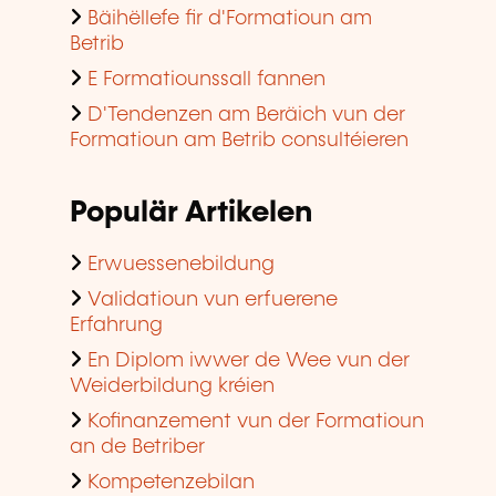
Bäihëllefe fir d'Formatioun am
Betrib
E Formatiounssall fannen
D'Tendenzen am Beräich vun der
Formatioun am Betrib consultéieren
Populär Artikelen
Erwuessenebildung
Validatioun vun erfuerene
Erfahrung
En Diplom iwwer de Wee vun der
Weiderbildung kréien
Kofinanzement vun der Formatioun
an de Betriber
Kompetenzebilan