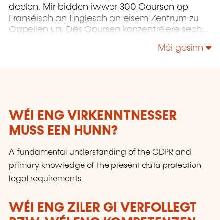
deelen. Mir bidden iwwer 300 Coursen op
Franséisch an Englesch an eisem Zentrum zu
Capellen un. Dës Coursen konzentréiere sech
op Infrastruktur, Entwécklung,
Méi gesinn
Projetmanagement, Governance a Soft Skills.
WÉI ENG VIRKENNTNESSER
MUSS EEN HUNN?
A fundamental understanding of the GDPR and
primary knowledge of the present data protection
legal requirements.
WÉI ENG ZILER GI VERFOLLEGT