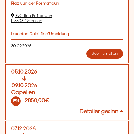
Plaz vun der Formatioun
89C Rue Pafebruch
L-8308 Capellen
Leschten Delai fir d'Umeldung
30.09.2026
Sech umellen
05.10.2026
09.10.2026
Capellen
2850,00€
EN
Detailer gesinn
07.12.2026