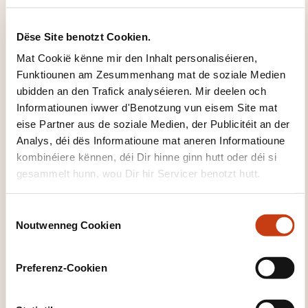
Dëse Site benotzt Cookien.
Mat Cookië kënne mir den Inhalt personaliséieren,
Funktiounen am Zesummenhang mat de soziale Medien
ubidden an den Trafick analyséieren. Mir deelen och
Informatiounen iwwer d'Benotzung vun eisem Site mat
eise Partner aus de soziale Medien, der Publicitéit an der
Wéi kann een
Analys, déi dës Informatioune mat aneren Informatioune
d'Formatiounsinstitut
kombinéiere kënnen, déi Dir hinne ginn hutt oder déi si
gesammelt hunn, wou Dir hir Servicer benotzt hutt.
kontaktéieren?
C
Service Formation
Noutwenneg Cookien
o
info@businesstraining.lu
n
+352 20 30 10 60
s
Preferenz-Cookien
e
Méi iwwer den Formatiounsinstitut:
n
Business Training Luxembourg