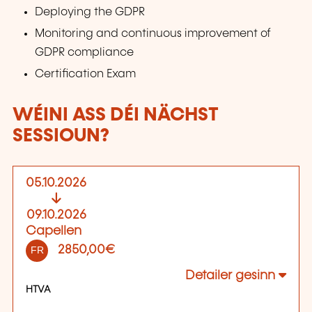
Deploying the GDPR
Monitoring and continuous improvement of
GDPR compliance
Certification Exam
WÉINI ASS DÉI NÄCHST
SESSIOUN?
05.10.2026
09.10.2026
Capellen
2850,00€
FR
Detailer gesinn
HTVA