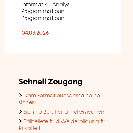
Informatik - Analys
Programmatioun -
Programmatioun
04.09.2026
Schnell Zougang
Dem Formatiounsdomaine no
sichen
Sich no Beruffer a Professiounen
Bäihëllefe fir d'Weiderbildung fir
Privatleit