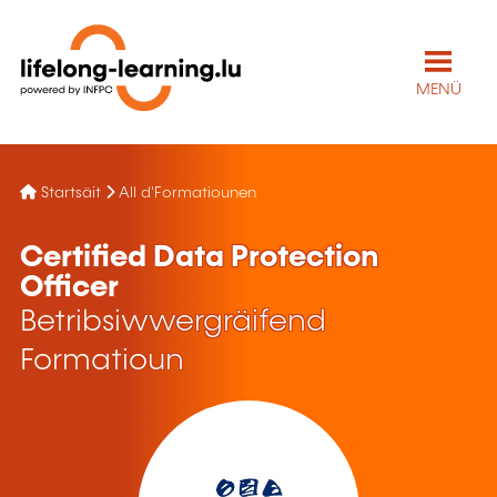
MENÜ
Startsäit
All d'Formatiounen
Certified Data Protection
Officer
Betribsiwwergräifend
Formatioun