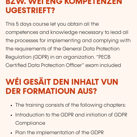
BZW. WÉI ENG KOMPETENZEN
UGESTRIEFT?
This 5 days course let you obtain all the
competences and knowledge necessary to lead all
the processes for implementing and complying with
the requirements of the General Data Protection
Regulation (GDPR) in an organization. “PECB
Certified Data Protection Officer” exam included
WÉI GESÄIT DEN INHALT VUN
DER FORMATIOUN AUS?
The training consists of the following chapters:
Introduction to the GDPR and initiation of GDPR
Compliance
Plan the implementation of the GDPR