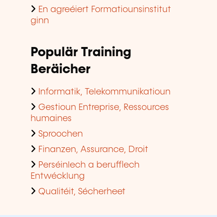
En agreéiert Formatiounsinstitut
ginn
Populär Training
Beräicher
Informatik, Telekommunikatioun
Gestioun Entreprise, Ressources
humaines
Sproochen
Finanzen, Assurance, Droit
Perséinlech a berufflech
Entwécklung
Qualitéit, Sécherheet