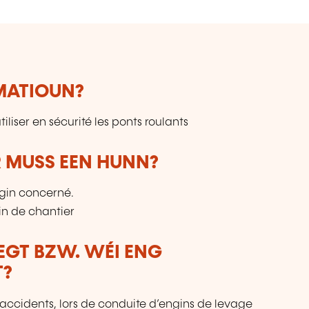
RMATIOUN?
iliser en sécurité les ponts roulants
 MUSS EEN HUNN?
ngin concerné.
in de chantier
LEGT BZW. WÉI ENG
T?
s/accidents, lors de conduite d’engins de levage