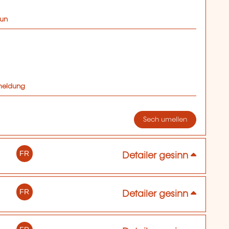
oun
Umeldung
Sech umellen
FR
Detailer gesinn
FR
Detailer gesinn