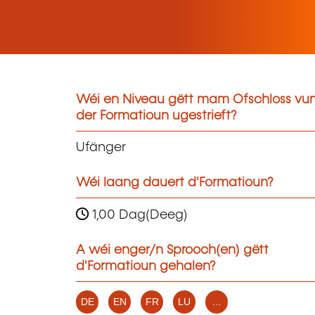
Wéi en Niveau gëtt mam Ofschloss vu
der Formatioun ugestrieft?
Ufänger
Wéi laang dauert d'Formatioun?
1,00 Dag(Deeg)
A wéi enger/n Sprooch(en) gëtt
d'Formatioun gehalen?
DE
EN
FR
LU
...