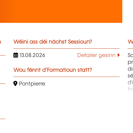
n
Wéini ass déi nächst Sessioun?
W
13.08.2026
Detailer gesinn
Sa
pr
di
Wou fënnt d'Formatioun statt?
sé
d’
Pontpierre
f
B
Be
ré
co
so