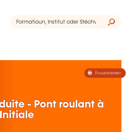
Erausdrécken
uite - Pont roulant à
nitiale