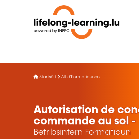
Startsäit
All d'Formatiounen
Autorisation de cond
commande au sol - I
Betribsintern Formatioun