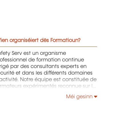
ien organiséiert dës Formatioun?
fety Serv est un organisme
ofessionnel de formation continue
rigé par des consultants experts en
curité et dans les différents domaines
activité. Notre équipe est constituée de
ormateurs expérimentés reconnue sur le
enelux. De gros groupes implantés au
Méi gesinn
nelux nous font confiance. Notre
activité et la qualité de nos formations
nstituent des atouts majeurs de notre
ciété.