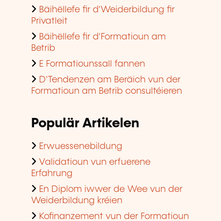
Bäihëllefe fir d'Weiderbildung fir
Privatleit
Bäihëllefe fir d'Formatioun am
Betrib
E Formatiounssall fannen
D'Tendenzen am Beräich vun der
Formatioun am Betrib consultéieren
Populär Artikelen
Erwuessenebildung
Validatioun vun erfuerene
Erfahrung
En Diplom iwwer de Wee vun der
Weiderbildung kréien
Kofinanzement vun der Formatioun