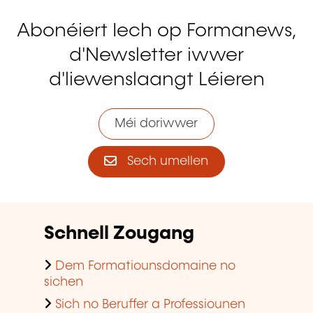
Abonéiert Iech op Formanews,
d'Newsletter iwwer
d'liewenslaangt Léieren
Méi doriwwer
Sech umellen
Schnell Zougang
Dem Formatiounsdomaine no
sichen
Sich no Beruffer a Professiounen