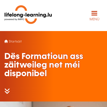
MENÜ
Startsäit
Dës Formatioun ass
zäitweileg net méi
disponibel