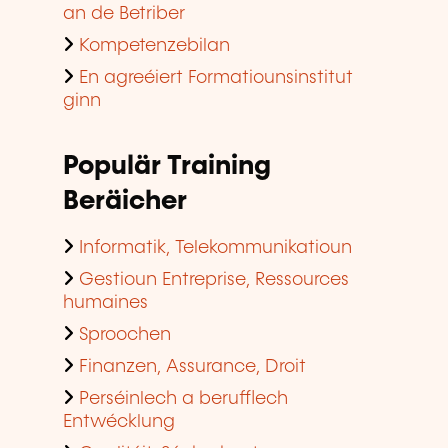
an de Betriber
Kompetenzebilan
En agreéiert Formatiounsinstitut
ginn
Populär Training
Beräicher
Informatik, Telekommunikatioun
Gestioun Entreprise, Ressources
humaines
Sproochen
Finanzen, Assurance, Droit
Perséinlech a berufflech
Entwécklung