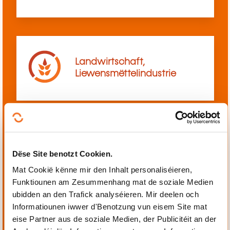
Landwirtschaft,
Liewensmëttelindustrie
Mechanik, Elektrotechnik,
Dëse Site benotzt Cookien.
Automatiséierung
Mat Cookië kënne mir den Inhalt personaliséieren,
Funktiounen am Zesummenhang mat de soziale Medien
ubidden an den Trafick analyséieren. Mir deelen och
Informatiounen iwwer d'Benotzung vun eisem Site mat
eise Partner aus de soziale Medien, der Publicitéit an der
Perséinlech a berufflech