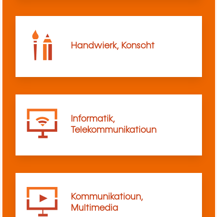
Handwierk, Konscht
Informatik,
Telekommunikatioun
Kommunikatioun,
Multimedia