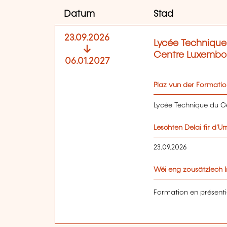
Datum
Stad
23.09.2026
Lycée Technique
Centre Luxembo
06.01.2027
Plaz vun der Formati
Lycée Technique du 
Leschten Delai fir d'
23.09.2026
Wéi eng zousätzlech I
Formation en présenti