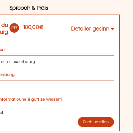
Sprooch & Präis
 du
180,00€
FR
Detailer gesinn
urg
oun
Centre Luxembourg
Umeldung
nformatioune si gutt ze wëssen?
el
Sech umellen