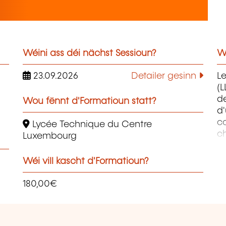
Wéini ass déi nächst Sessioun?
W
23.09.2026
Detailer gesinn
L
(L
de
Wou fënnt d'Formatioun statt?
d
co
Lycée Technique du Centre
ch
Luxembourg
ob
au
Wéi vill kascht d'Formatioun?
ap
en
180,00€
et
so
p