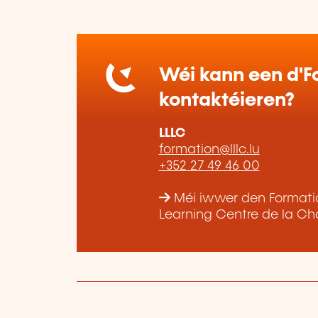
Wéi kann een d'Fo
kontaktéieren?
LLLC
formation@lllc.lu
+352 27 49 46 00
Méi iwwer den Formatio
Learning Centre de la Ch