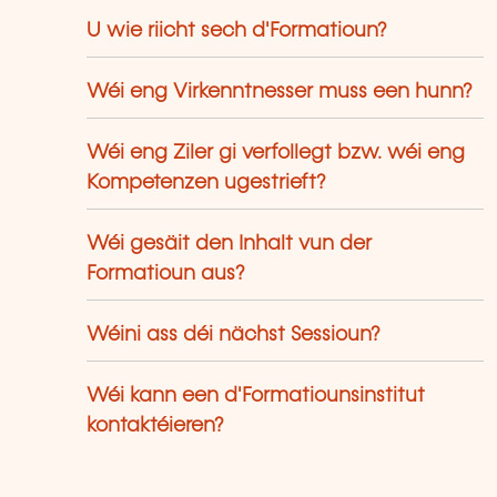
rcours professionnels. Le LLLC propose
ne panoplie importante de formations:
U wie riicht sech d'Formatioun?
s cours du soir; des séminaires, qui
euvent être adaptés sur mesure selon
Wéi eng Virkenntnesser muss een hunn?
s besoins des entreprises; des
rmations universitaires; des formations
Wéi eng Ziler gi verfollegt bzw. wéi eng
écialisées; des formations pour seniors;
s certifications professionnelles.
Kompetenzen ugestrieft?
Wéi gesäit den Inhalt vun der
Formatioun aus?
Wéini ass déi nächst Sessioun?
Wéi kann een d'Formatiounsinstitut
kontaktéieren?