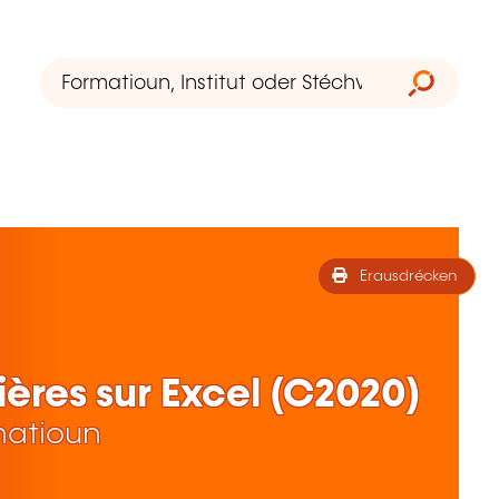
Erausdrécken
ières sur Excel (C2020)
matioun