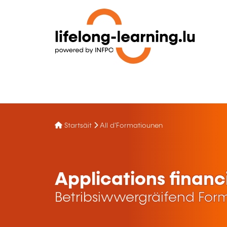
Startsäit
All d'Formatiounen
Applications financ
Betribsiwwergräifend For