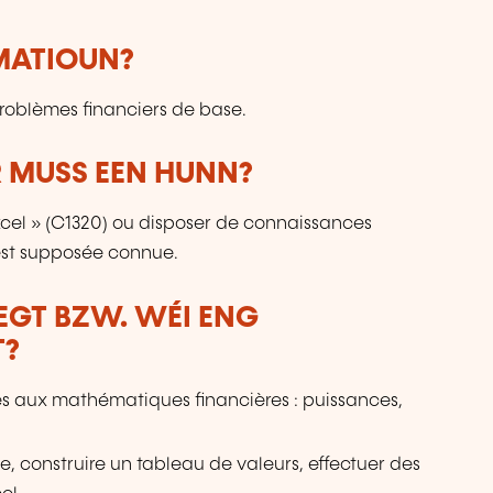
pa
u
de
RMATIOUN?
p
le
roblèmes financiers de base.
fo
sp
 MUSS EEN HUNN?
de
Excel » (C1320) ou disposer de connaissances
 est supposée connue.
LEGT BZW. WÉI ENG
T?
res aux mathématiques financières : puissances,
, construire un tableau de valeurs, effectuer des