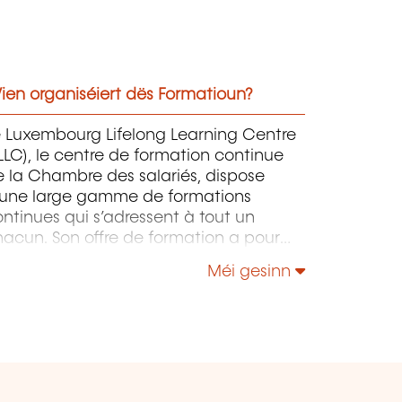
ien organiséiert dës Formatioun?
e Luxembourg Lifelong Learning Centre
LLC), le centre de formation continue
 la Chambre des salariés, dispose
'une large gamme de formations
ntinues qui s’adressent à tout un
acun. Son offre de formation a pour
jet de doter les apprenants pour
Méi gesinn
tant que possible du savoir-faire
proprié pour maîtriser un
vironnement de travail, des processus
 des technologies, voire des aptitudes
ciales, en constante évolution, et ce
our sécuriser au maximum leurs