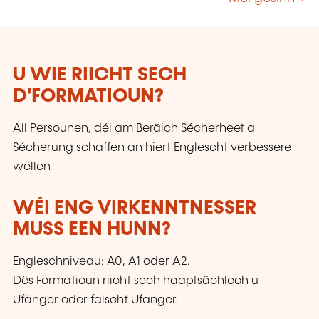
U WIE RIICHT SECH
D'FORMATIOUN?
All Persounen, déi am Beräich Sécherheet a
Sécherung schaffen an hiert Englescht verbessere
wëllen
WÉI ENG VIRKENNTNESSER
MUSS EEN HUNN?
Engleschniveau: A0, A1 oder A2.
Dës Formatioun riicht sech haaptsächlech u
Ufänger oder falscht Ufänger.