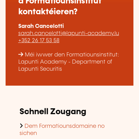
d'Formatiounsinstitut
kontaktéieren?
Sarah Cancelotti
sarah.cancelotti@lapunti-academy.lu
+352 26 17 53 58
Méi iwwer den Formatiounsinstitut:
Lapunti Academy - Department of
Lapunti Securitis
Schnell Zougang
Dem Formatiounsdomaine no
sichen