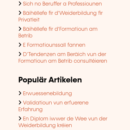
Sich no Beruffer a Professiounen
Bäihëllefe fir d'Weiderbildung fir
Privatleit
Bäihëllefe fir d'Formatioun am
Betrib
E Formatiounssall fannen
D'Tendenzen am Beräich vun der
Formatioun am Betrib consultéieren
Populär Artikelen
Erwuessenebildung
Validatioun vun erfuerene
Erfahrung
En Diplom iwwer de Wee vun der
Weiderbildung kréien