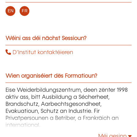
EN
FR
Wéini ass déi nächst Sessioun?
D'Institut kontaktéieren
Wien organiséiert dës Formatioun?
Eise Weiderbildungszentrum, deen zënter 1998
aktiv ass, bitt Ausbildung a Sécherheet,
Brandschutz, Aarbechtsgesondheet,
Evakuatioun, Schutz an Industrie. Fir
Privatpersounen a Betriber, a Frankräich an
international.
Méi gesinn