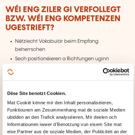
WÉI ENG ZILER GI VERFOLLEGT
BZW. WÉI ENG KOMPETENZEN
UGESTRIEFT?
Nëtzlecht Vokabulär beim Empfang
beherrschen
Sech positionéieren a Richtungen uginn
Froen stellen a Froe stellen
Leit begréissen
Informatiounen ginn a froen
Dëse Site benotzt Cookien.
Sech selwer an e Frënd virstellen kënnen
Mat Cookië kënne mir den Inhalt personaliséieren,
Zuelen gutt kennen
Funktiounen am Zesummenhang mat de soziale Medien
ubidden an den Trafick analyséieren. Mir deelen och
WÉI GESÄIT DEN INHALT VUN
Informatiounen iwwer d'Benotzung vun eisem Site mat
DER FORMATIOUN AUS?
eise Partner aus de soziale Medien, der Publicitéit an der