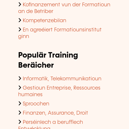
Kofinanzement vun der Formatioun
an de Betriber
Kompetenzebilan
En agreéiert Formatiounsinstitut
ginn
Populär Training
Beräicher
Informatik, Telekommunikatioun
Gestioun Entreprise, Ressources
humaines
Sproochen
Finanzen, Assurance, Droit
Perséinlech a berufflech