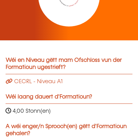
Wéi en Niveau gëtt mam Ofschloss vun der
Formatioun ugestrieft?
CECRL - Niveau A1
Wéi laang dauert d'Formatioun?
4,00 Stonn(en)
A wéi enger/n Sprooch(en) gëtt d'Formatioun
gehalen?