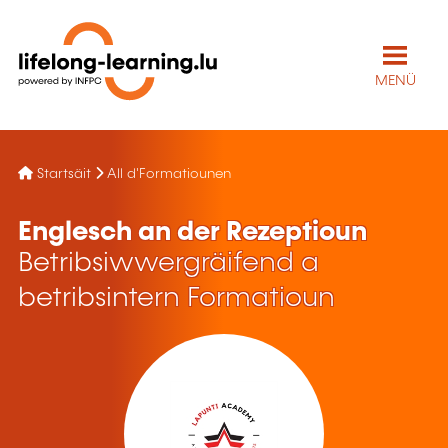
MENÜ
Startsäit
All d'Formatiounen
Englesch an der Rezeptioun
Betribsiwwergräifend a
betribsintern Formatioun