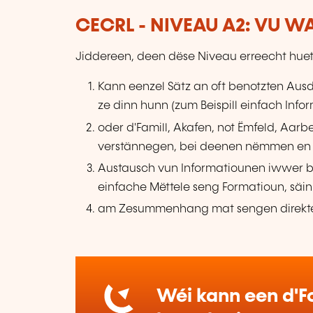
CECRL - NIVEAU A2: VU 
Jiddereen, deen dëse Niveau erreecht huet
Kann eenzel Sätz an oft benotzten Ausdr
ze dinn hunn (zum Beispill einfach Inf
oder d'Famill, Akafen, not Ëmfeld, Aar
verstännegen, bei deenen nëmmen en 
Austausch vun Informatiounen iwwer b
einfache Mëttele seng Formatioun, säin
am Zesummenhang mat sengen direkte
Wéi kann een d'Fo