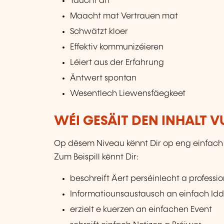
Taucht an
Maacht mat Vertrauen mat
Schwätzt kloer
Effektiv kommunizéieren
Léiert aus der Erfahrung
Äntwert spontan
Wesentlech Liewensfäegkeet
WÉI GESÄIT DEN INHALT 
Op dësem Niveau kënnt Dir op eng einfac
Zum Beispill kënnt Dir:
beschreift Äert perséinlecht a professio
Informatiounsaustausch an einfach Idd
erzielt e kuerzen an einfachen Event