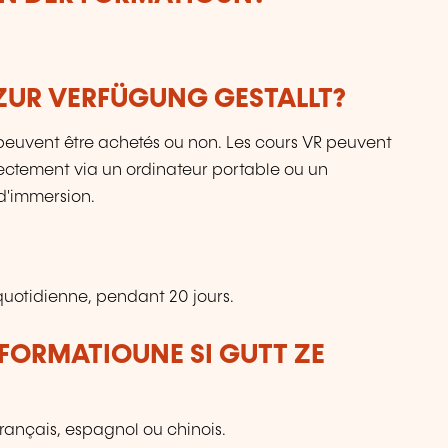
ZUR VERFÜGUNG GESTALLT?
ls peuvent être achetés ou non. Les cours VR peuvent
directement via un ordinateur portable ou un
d'immersion.
uotidienne, pendant 20 jours.
FORMATIOUNE SI GUTT ZE
français, espagnol ou chinois.