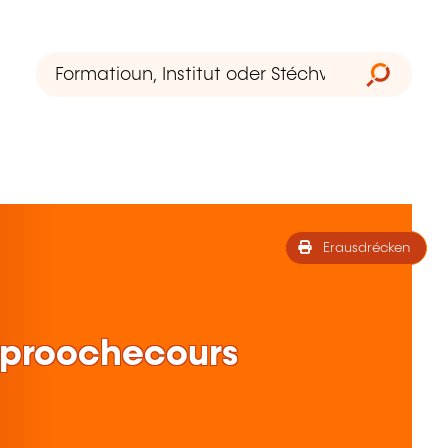
Erausdrécken
-Sproochecours