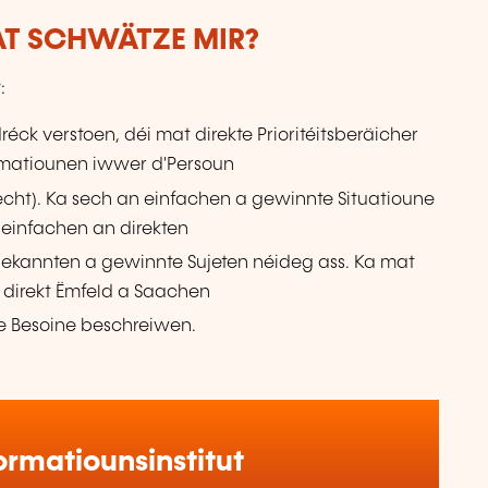
WAT SCHWÄTZE MIR?
:
éck verstoen, déi mat direkte Prioritéitsberäicher
ormatiounen iwwer d'Persoun
becht). Ka sech an einfachen a gewinnte Situatioune
einfachen an direkten
ekannten a gewinnte Sujeten néideg ass. Ka mat
 direkt Ëmfeld a Saachen
 Besoine beschreiwen.
rmatiounsinstitut