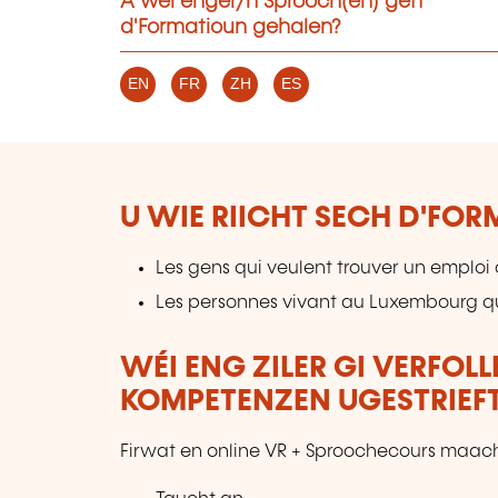
A wéi enger/n Sprooch(en) gëtt
d'Formatioun gehalen?
EN
FR
ZH
ES
U WIE RIICHT SECH D'FO
Les gens qui veulent trouver un emploi o
Les personnes vivant au Luxembourg qui
WÉI ENG ZILER GI VERFOL
KOMPETENZEN UGESTRIEF
Firwat en online VR + Sproochecours maac