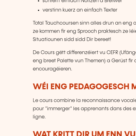
schreift einfach Notizen a Bréiwer
verstinn kuerz an einfach Texter
Total Tauchcoursen sinn alles drun an eng
ze kommen fir eng Sprooch praktesch ze léi
Situatiounen sidd sidd Dir bereet!
De Cours gëtt differenzéiert vu CEFR (Ufänge
eng breet Palette vun Themen) a Gerüst fir 
encouragéieren.
WÉI ENG PEDAGOGESCH M
Le cours combine la reconnaissance vocale
pour "immerger" les apprenants dans des ex
ligne.
WAT KRITT DIR UM ENN V