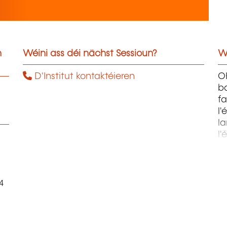
n
Wéini ass déi nächst Sessioun?
W
D'Institut kontaktéieren
OH
ba
fa
l'
la
l'
m
4