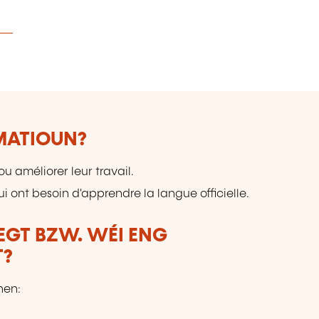
RMATIOUN?
u améliorer leur travail.
 ont besoin d'apprendre la langue officielle.
LEGT BZW. WÉI ENG
T?
hen: