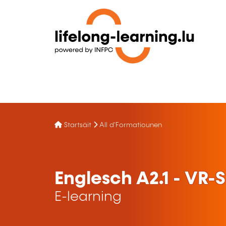
Startsäit
All d'Formatiounen
Englesch A2.1 - VR
E-learning