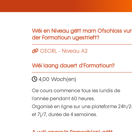
Wéi en Niveau gëtt mam Ofschloss vu
der Formatioun ugestrieft?
CECRL - Niveau A2
Wéi laang dauert d'Formatioun?
4,00 Woch(en)
Ce cours commence tous les lundis de
l'année pendant 60 heures.
Organisé en ligne sur une plateforme 24h/2
et 7j/7, durée de 4 semaines.