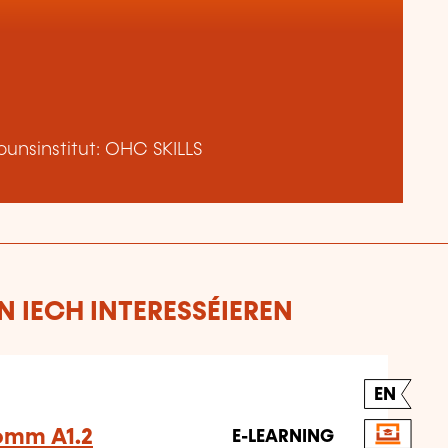
unsinstitut: OHC SKILLS
 IECH INTERESSÉIEREN
EN
omm A1.2
E-LEARNING