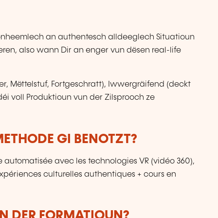
 onheemlech an authentesch alldeeglech Situatioun
eren, also wann Dir an enger vun dësen real-life
r, Mëttelstuf, Fortgeschratt), Iwwergräifend (deckt
déi voll Produktioun vun der Zilsprooch ze
ETHODE GI BENOTZT?
 automatisée avec les technologies VR (vidéo 360),
périences culturelles authentiques + cours en
UN DER FORMATIOUN?