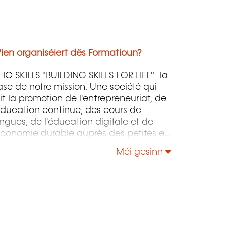
ien organiséiert dës Formatioun?
C SKILLS "BUILDING SKILLS FOR LIFE"- la
se de notre mission. Une société qui
it la promotion de l'entrepreneuriat, de
éducation continue, des cours de
ngues, de l'éducation digitale et de
économie durable auprès des petites et
oyennes entreprises.
Méi gesinn