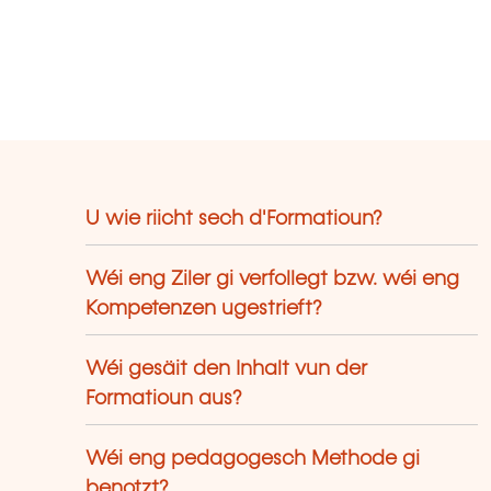
U wie riicht sech d'Formatioun?
Wéi eng Ziler gi verfollegt bzw. wéi eng
Kompetenzen ugestrieft?
Wéi gesäit den Inhalt vun der
Formatioun aus?
Wéi eng pedagogesch Methode gi
benotzt?