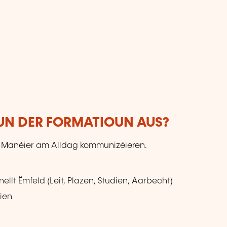
VUN DER FORMATIOUN AUS?
h Manéier am Alldag kommunizéieren.
nellt Ëmfeld (Leit, Plazen, Studien, Aarbecht)
ien