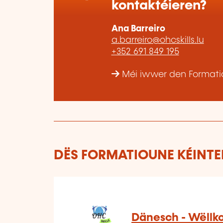
kontaktéieren?
Ana Barreiro
a.barreiro@ohcskills.lu
+352 691 849 195
Méi iwwer den Formatio
DËS FORMATIOUNE KÉINTEN
Dänesch - Wëllk