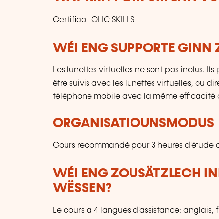
Certificat OHC SKILLS
WÉI ENG SUPPORTE GINN 
Les lunettes virtuelles ne sont pas inclus. I
être suivis avec les lunettes virtuelles, ou 
téléphone mobile avec la même efficacité 
ORGANISATIOUNSMODUS
Cours recommandé pour 3 heures d'étude q
WÉI ENG ZOUSÄTZLECH IN
WËSSEN?
Le cours a 4 langues d'assistance: anglais, 