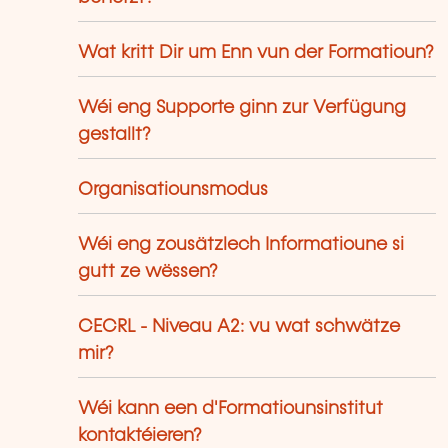
Wat kritt Dir um Enn vun der Formatioun?
Wéi eng Supporte ginn zur Verfügung
gestallt?
Organisatiounsmodus
Wéi eng zousätzlech Informatioune si
gutt ze wëssen?
CECRL - Niveau A2: vu wat schwätze
mir?
Wéi kann een d'Formatiounsinstitut
kontaktéieren?