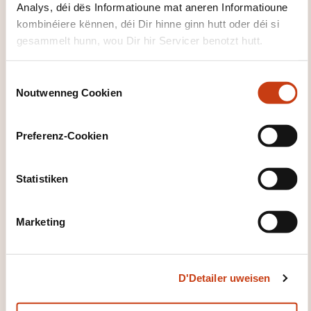
Analys, déi dës Informatioune mat aneren Informatioune
FR
kombinéiere kënnen, déi Dir hinne ginn hutt oder déi si
gesammelt hunn, wou Dir hir Servicer benotzt hutt.
C
Noutwenneg Cookien
o
Législation relative aux
n
établissements classés et
s
Preferenz-Cookien
sécurité incendie dans les
e
bâtiments
n
t
Statistiken
S
LUXEMBOURG
e
Marketing
l
Präventioun Sécherheet -
e
Brandschutz
c
D'Detailer uweisen
t
03.12.2026
i