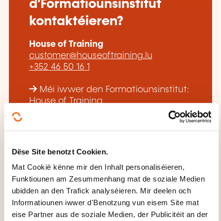
d'Formatiounsinstitut
kontaktéieren?
House of Training
customer@houseoftraining.lu
+352 46 50 16 1
Méi iwwer den Formatiounsinstitut:
House of Training
Dëse Site benotzt Cookien.
Mat Cookië kënne mir den Inhalt personaliséieren,
Funktiounen am Zesummenhang mat de soziale Medien
DËS FORMATIOUNE KÉINTEN
ubidden an den Trafick analyséieren. Mir deelen och
IECH INTERESSÉIEREN
Informatiounen iwwer d'Benotzung vun eisem Site mat
eise Partner aus de soziale Medien, der Publicitéit an der