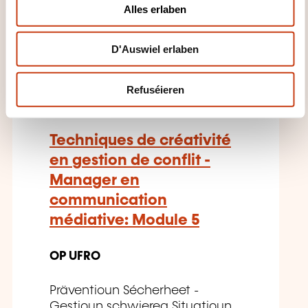
o
Alles erlaben
n
D'Auswiel erlaben
FR
Refuséieren
Techniques de créativité
en gestion de conflit -
Manager en
communication
médiative: Module 5
OP UFRO
Präventioun Sécherheet -
Gestioun schwiereg Situatioun