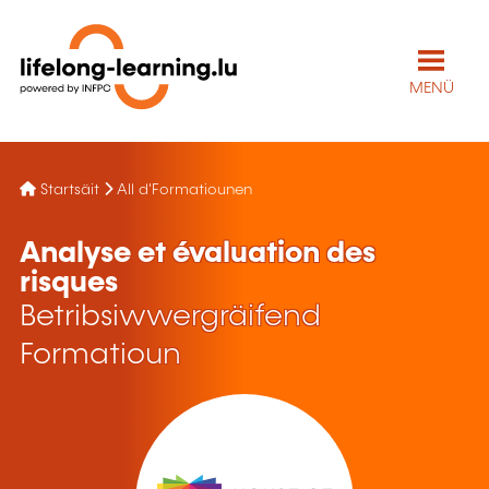
MENÜ
Startsäit
All d'Formatiounen
Analyse et évaluation des
risques
Betribsiwwergräifend
Formatioun