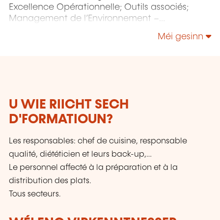
Excellence Opérationnelle; Outils associés;
Management de l’Environnement –
Responsabilité Sociétale – Énergie;
Méi gesinn
Management de la Sécurité et de la Sûreté;
Sécurité de l’Information & Gestion des Services
IT - NIS 2 - IA; etc.
U WIE RIICHT SECH
D'FORMATIOUN?
Les responsables: chef de cuisine, responsable
qualité, diététicien et leurs back-up,…
Le personnel affecté à la préparation et à la
distribution des plats.
Tous secteurs.