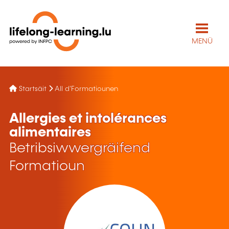
MENÜ
Startsäit
All d'Formatiounen
Allergies et intolérances
alimentaires
Betribsiwwergräifend
Formatioun