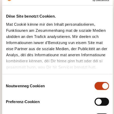
Allergies et intolérances alimentaires:
ressemblances et différences.
Dëse Site benotzt Cookien.
Les symptômes, les allergènes dits majeurs,…
Mat Cookië kënne mir den Inhalt personaliséieren,
Funktiounen am Zesummenhang mat de soziale Medien
Quels allergènes sont attendus dans quels
ubidden an den Trafick analyséieren. Mir deelen och
aliments? Quels sont les inattendus?
Informatiounen iwwer d'Benotzung vun eisem Site mat
Comment:
eise Partner aus de soziale Medien, der Publicitéit an der
Analys, déi dës Informatioune mat aneren Informatioune
Comprendre les réglementations européennes
kombinéiere kënnen, déi Dir hinne ginn hutt oder déi si
et belges en matière d’allergènes?
gesammelt hunn, wou Dir hir Servicer benotzt hutt.
S’y prendre pour identifier, inventorier les
allergènes présents dans les préparations?
C
Noutwenneg Cookien
o
Réalisation d’exercices pratiques sur base
n
d’étiquettes, de fiches de spécifications, de
s
recettes.
Preferenz-Cookien
e
Eviter les pièges de la contamination croisée?
n