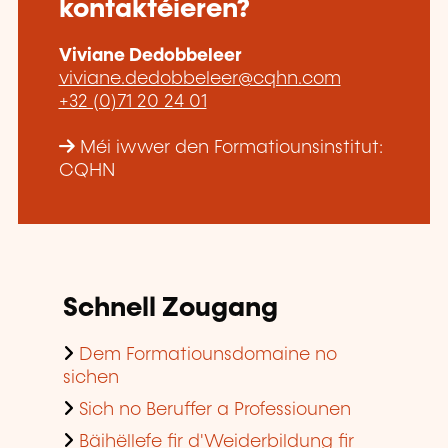
kontaktéieren?
Viviane Dedobbeleer
viviane.dedobbeleer@cqhn.com
+32 (0)71 20 24 01
Méi iwwer den Formatiounsinstitut:
CQHN
Schnell Zougang
Dem Formatiounsdomaine no
sichen
Sich no Beruffer a Professiounen
Bäihëllefe fir d'Weiderbildung fir