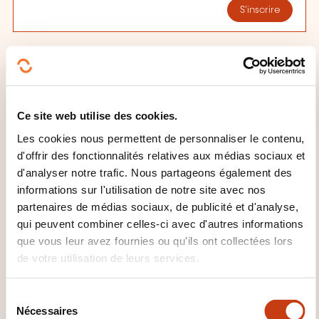
S'inscrire
Ce site web utilise des cookies.
Les cookies nous permettent de personnaliser le contenu,
d'offrir des fonctionnalités relatives aux médias sociaux et
Comment contacter
d'analyser notre trafic. Nous partageons également des
l’organisme de formation
informations sur l'utilisation de notre site avec nos
partenaires de médias sociaux, de publicité et d'analyse,
?
qui peuvent combiner celles-ci avec d'autres informations
que vous leur avez fournies ou qu'ils ont collectées lors
House of Training
de votre utilisation de leurs services.
customer@houseoftraining.lu
+352 46 50 16 1
S
Nécessaires
é
En savoir plus sur l’organisme de