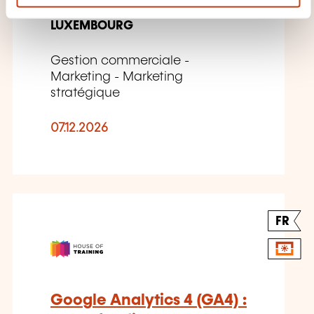
e
n
LUXEMBOURG
t
Gestion commerciale -
Marketing - Marketing
stratégique
07.12.2026
FR
Google Analytics 4 (GA4) :