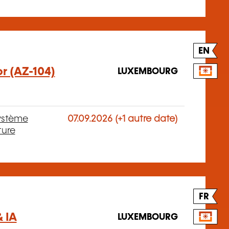
EN
r (AZ-104)
LUXEMBOURG
ystème
07.09.2026 (+1 autre date)
ture
FR
& IA
LUXEMBOURG