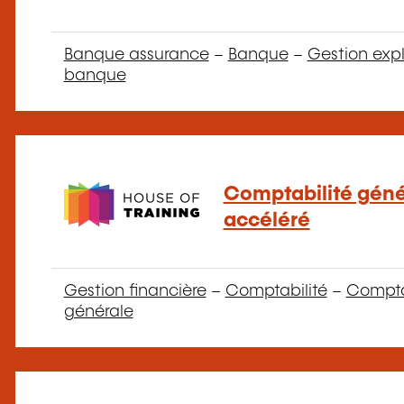
Banque assurance
–
Banque
–
Gestion expl
banque
Comptabilité géné
accéléré
Gestion financière
–
Comptabilité
–
Compta
générale