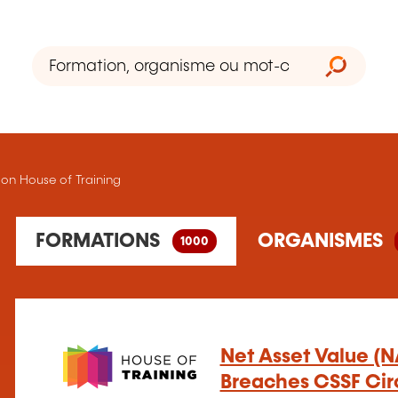
on House of Training
1000 formation(s) trouvée(s)
FORMATIONS
ORGANISMES
1000
1 organisme(s) de formation trouvé(s)
Net Asset Value (N
Breaches CSSF Cir