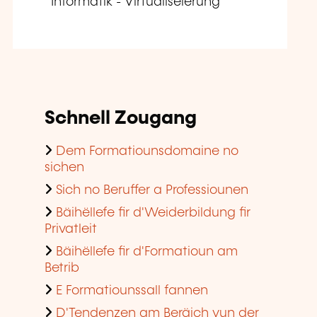
Informatik - Virtualiséierung
Schnell Zougang
Dem Formatiounsdomaine no
sichen
Sich no Beruffer a Professiounen
Bäihëllefe fir d'Weiderbildung fir
Privatleit
Bäihëllefe fir d'Formatioun am
Betrib
E Formatiounssall fannen
D'Tendenzen am Beräich vun der