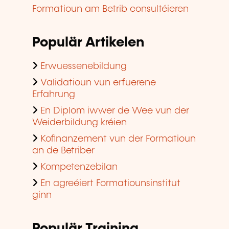
Formatioun am Betrib consultéieren
Populär Artikelen
Erwuessenebildung
Validatioun vun erfuerene
Erfahrung
En Diplom iwwer de Wee vun der
Weiderbildung kréien
Kofinanzement vun der Formatioun
an de Betriber
Kompetenzebilan
En agreéiert Formatiounsinstitut
ginn
Populär Training