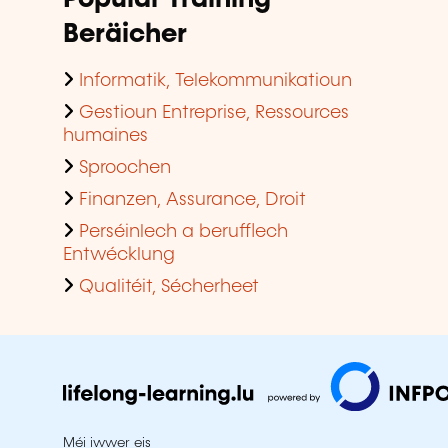
Beräicher
Informatik, Telekommunikatioun
Gestioun Entreprise, Ressources
humaines
Sproochen
Finanzen, Assurance, Droit
Perséinlech a berufflech
Entwécklung
Qualitéit, Sécherheet
Méi iwwer eis