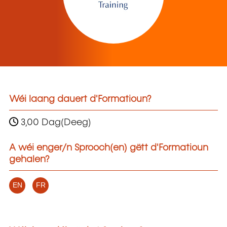
Wéi laang dauert d'Formatioun?
3,00 Dag(Deeg)
A wéi enger/n Sprooch(en) gëtt d'Formatioun
gehalen?
EN
FR