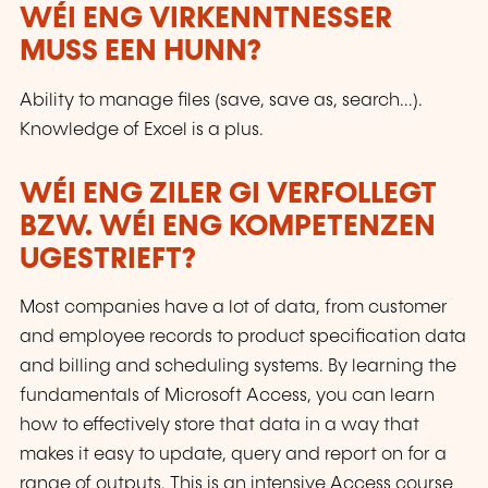
WÉI ENG VIRKENNTNESSER
MUSS EEN HUNN?
Ability to manage files (save, save as, search...).
Knowledge of Excel is a plus.
WÉI ENG ZILER GI VERFOLLEGT
BZW. WÉI ENG KOMPETENZEN
UGESTRIEFT?
Most companies have a lot of data, from customer
and employee records to product specification data
and billing and scheduling systems. By learning the
fundamentals of Microsoft Access, you can learn
how to effectively store that data in a way that
makes it easy to update, query and report on for a
range of outputs. This is an intensive Access course