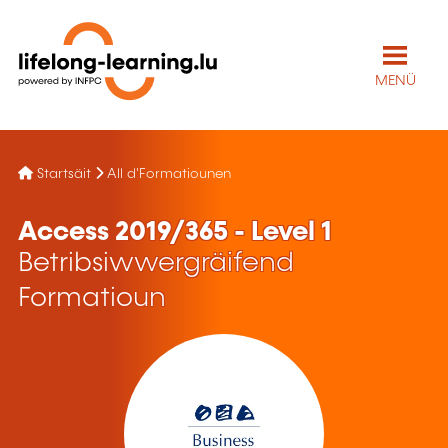
MENÜ
Startsäit
All d'Formatiounen
Access 2019/365 - Level 1
Betribsiwwergräifend
Formatioun