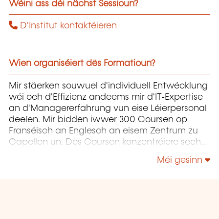
Wéini ass déi nächst Sessioun?
D'Institut kontaktéieren
Wien organiséiert dës Formatioun?
Mir stäerken souwuel d'individuell Entwécklung
wéi och d'Effizienz andeems mir d'IT-Expertise
an d'Managererfahrung vun eise Léierpersonal
deelen. Mir bidden iwwer 300 Coursen op
Franséisch an Englesch an eisem Zentrum zu
Capellen un. Dës Coursen konzentréiere sech
op Infrastruktur, Entwécklung,
Méi gesinn
Projetmanagement, Governance a Soft Skills.