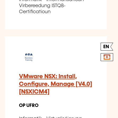
Virbereedung ISTQB-
Certificatioun
EN
VMware NSX: Install,
Configure, Manage [V4.0]
[NSXICM4]
OP UFRO