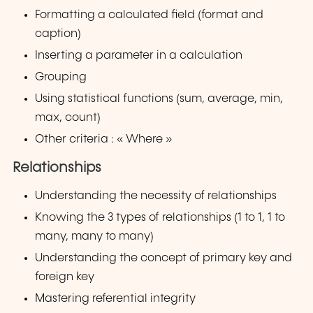
Formatting a calculated field (format and
caption)
Inserting a parameter in a calculation
Grouping
Using statistical functions (sum, average, min,
max, count)
Other criteria : « Where »
Relationships
Understanding the necessity of relationships
Knowing the 3 types of relationships (1 to 1, 1 to
many, many to many)
Understanding the concept of primary key and
foreign key
Mastering referential integrity