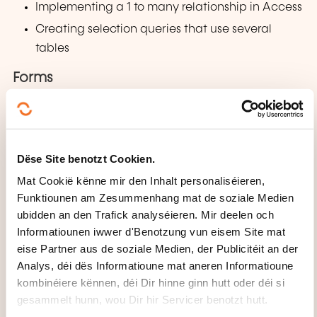
Implementing a 1 to many relationship in Access
Creating selection queries that use several
tables
Forms
Creating forms using the wizard
Using basic controls
Using conditional formatting
Dëse Site benotzt Cookien.
Reports
Mat Cookië kënne mir den Inhalt personaliséieren,
Funktiounen am Zesummenhang mat de soziale Medien
Creating reports using the wizard
ubidden an den Trafick analyséieren. Mir deelen och
Using basic controls
Informatiounen iwwer d'Benotzung vun eisem Site mat
eise Partner aus de soziale Medien, der Publicitéit an der
Using label creation wizard
Analys, déi dës Informatioune mat aneren Informatioune
kombinéiere kënnen, déi Dir hinne ginn hutt oder déi si
ORGANISATIOUNSMODUS
gesammelt hunn, wou Dir hir Servicer benotzt hutt.