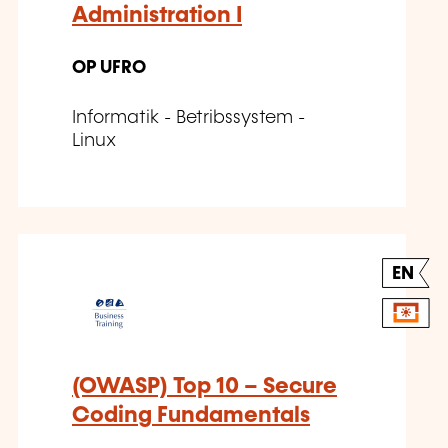
Administration I
OP UFRO
Informatik - Betribssystem -
Linux
EN
(OWASP) Top 10 – Secure
Coding Fundamentals