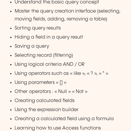
Understand the basic query concept
Master the query creation interface (selecting,
moving fields, adding, removing a table)
Sorting query results
Hiding a field in a query result
Saving a query
Selecting record (filtering)
Using logical criteria AND / OR
Using operators such as « like », « ? », « * »
Using parameters « [] »
Other operators : « Null » « Not »
Creating calculated fields
Using the expression builder
Creating a calculated field using a formula
Learning how to use Access functions