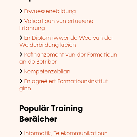
Erwuessenebildung
Validatioun vun erfuerene
Erfahrung
En Diplom iwwer de Wee vun der
Weiderbildung kréien
Kofinanzement vun der Formatioun
an de Betriber
Kompetenzebilan
En agreéiert Formatiounsinstitut
ginn
Populär Training
Beräicher
Informatik, Telekommunikatioun