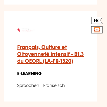
FR
Français, Culture et
Citoyenneté intensif - B1.3
du CECRL (LA-FR-1320)
E-LEARNING
Sproochen - Franséisch