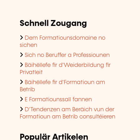
Schnell Zougang
Dem Formatiounsdomaine no
sichen
Sich no Beruffer a Professiounen
Bäihëllefe fir d'Weiderbildung fir
Privatleit
Bäihëllefe fir d'Formatioun am
Betrib
E Formatiounssall fannen
D'Tendenzen am Beräich vun der
Formatioun am Betrib consultéieren
Populär Artikelen