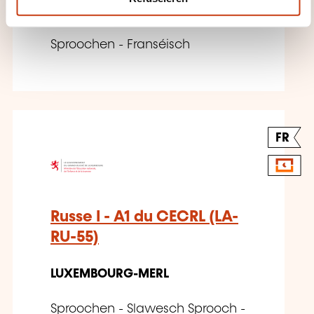
LEUDELANGE
Sproochen - Franséisch
FR
Russe I - A1 du CECRL (LA-
RU-55)
LUXEMBOURG-MERL
Sproochen - Slawesch Sprooch -