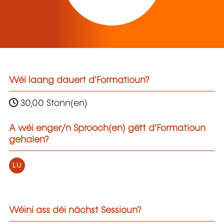
Wéi laang dauert d'Formatioun?
30,00 Stonn(en)
A wéi enger/n Sprooch(en) gëtt d'Formatioun
gehalen?
LU
Wéini ass déi nächst Sessioun?