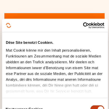
Dëse Site benotzt Cookien.
Wéi kann een
Mat Cookië kënne mir den Inhalt personaliséieren,
d'Formatiounsinstitut
Funktiounen am Zesummenhang mat de soziale Medien
kontaktéieren?
ubidden an den Trafick analyséieren. Mir deelen och
Informatiounen iwwer d'Benotzung vun eisem Site mat
eise Partner aus de soziale Medien, der Publicitéit an der
Rachel Gotting
Analys, déi dës Informatioune mat aneren Informatioune
rachel.gotting@mertert.lu
+352 74 00 16 122
kombinéiere kënnen, déi Dir hinne ginn hutt oder déi si
gesammelt hunn, wou Dir hir Servicer benotzt hutt.
Méi iwwer den Formatiounsinstitut:
Ministère de l'Éducation nationale, de
C
l'Enfance et de la Jeunesse