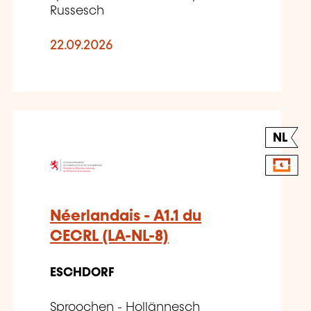
Russesch
22.09.2026
NL
Néerlandais - A1.1 du
CECRL (LA-NL-8)
ESCHDORF
Sproochen - Hollännesch