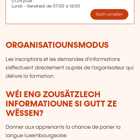
01.09.2026
Lundi - Vendredi de 07:00 à 16:00
Sech umellen
ORGANISATIOUNSMODUS
Les inscriptions et les demandes d'informations
s'effectuent directement auprès de l'organisateur qui
délivre la formation.
WÉI ENG ZOUSÄTZLECH
INFORMATIOUNE SI GUTT ZE
WËSSEN?
Donner aux apprenants la chance de parler la
langue luxembourgeoise