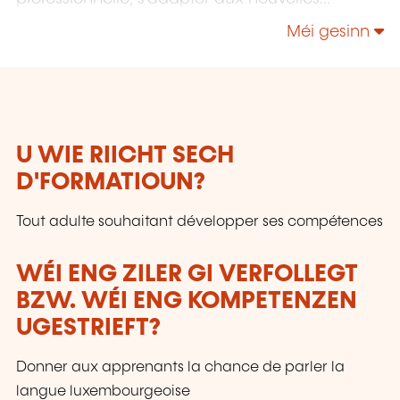
technologies, enrichir leur culture personnelle...
Méi gesinn
U WIE RIICHT SECH
D'FORMATIOUN?
Tout adulte souhaitant développer ses compétences
WÉI ENG ZILER GI VERFOLLEGT
BZW. WÉI ENG KOMPETENZEN
UGESTRIEFT?
Donner aux apprenants la chance de parler la
langue luxembourgeoise