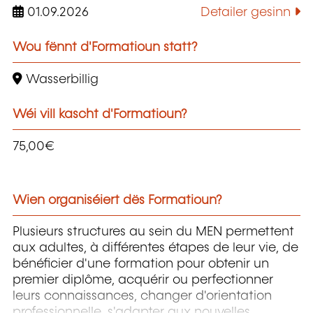
01.09.2026
Detailer gesinn
Wou fënnt d'Formatioun statt?
Wasserbillig
Wéi vill kascht d'Formatioun?
75,00€
Wien organiséiert dës Formatioun?
Plusieurs structures au sein du MEN permettent
aux adultes, à différentes étapes de leur vie, de
bénéficier d'une formation pour obtenir un
premier diplôme, acquérir ou perfectionner
leurs connaissances, changer d'orientation
professionnelle, s'adapter aux nouvelles