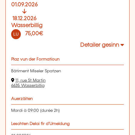
01.09.2026
18.12.2026
Wasserbillig
75,00€
LU
Detailer gesinn
Plaz vun der Formatioun
Bâtiment Miseler Spatzen
11, rue St Martin
6635 Wasserbillig
Auerzäiten
Mardi à 09:00 (durée 2h)
Leschten Delai fir d'Umeldung