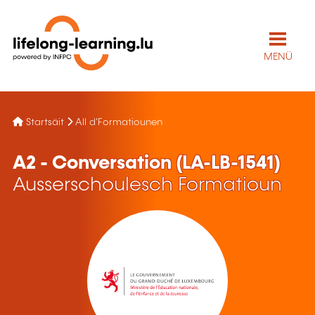
MENÜ
Startsäit
All d'Formatiounen
A2 - Conversation (LA-LB-1541)
Ausserschoulesch Formatioun