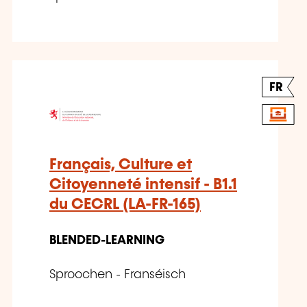
FR
Français, Culture et
Citoyenneté intensif - B1.1
du CECRL (LA-FR-165)
BLENDED-LEARNING
Sproochen - Franséisch