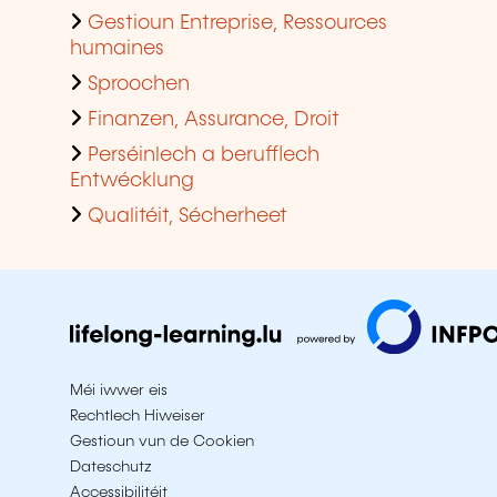
Gestioun Entreprise, Ressources
humaines
Sproochen
Finanzen, Assurance, Droit
Perséinlech a berufflech
Entwécklung
Qualitéit, Sécherheet
Méi iwwer eis
Rechtlech Hiweiser
Gestioun vun de Cookien
Dateschutz
Accessibilitéit