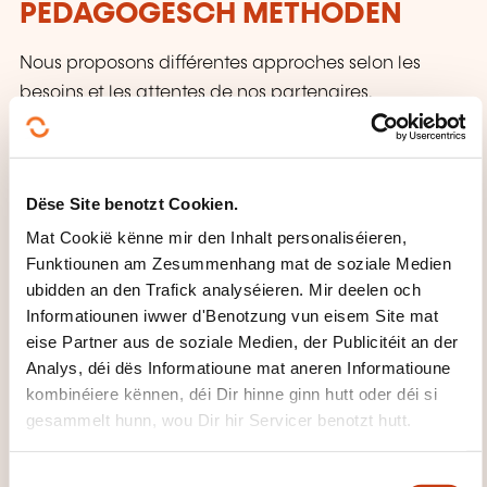
PEDAGOGESCH METHODEN
Nous proposons différentes approches selon les
besoins et les attentes de nos partenaires.
Des ateliers participatifs basé sur l'intelligence
collective. L'acquisition de nouvelles
connaissances se fait par les participants eux-
Dëse Site benotzt Cookien.
mêmes à travers l'échange d'information, leur
Mat Cookië kënne mir den Inhalt personaliséieren,
compréhension et interprétation. Le formateur
Funktiounen am Zesummenhang mat de soziale Medien
agit en tant que "facilitateur" pour s'assurer de
ubidden an den Trafick analyséieren. Mir deelen och
Informatiounen iwwer d'Benotzung vun eisem Site mat
la participation active de l'ensemble des
eise Partner aus de soziale Medien, der Publicitéit an der
personnes et compléter certaines notions à
Analys, déi dës Informatioune mat aneren Informatioune
travers des exemples concrets et des données
kombinéiere kënnen, déi Dir hinne ginn hutt oder déi si
essentielles.
gesammelt hunn, wou Dir hir Servicer benotzt hutt.
Des formations sur-mesure dont les objectifs, le
contenu et la forme sont adaptés aux
C