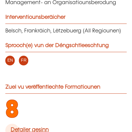
Management- an Organisatiounsberodung
Interventiounsberäicher
Belsch, Frankräich, Lëtzebuerg (All Regiounen)
Sprooch(e) vun der Déngschtleeschtung
EN
FR
Zuel vu verëffentlechte Formatiounen
8
Detailer gesinn