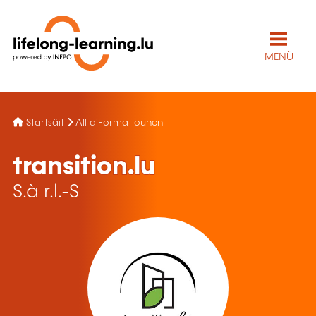
MENÜ
Startsäit
All d'Formatiounen
transition.lu
S.à r.l.-S