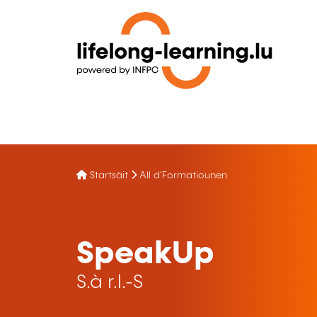
Startsäit
All d'Formatiounen
SpeakUp
S.à r.l.-S