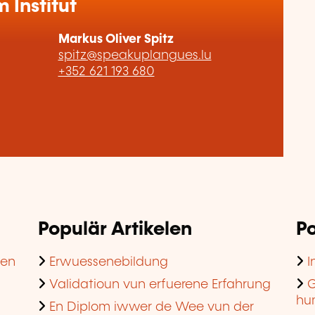
Institut
Markus Oliver Spitz
spitz@speakuplangues.lu
+352 621 193 680
Populär Artikelen
Po
hen
Erwuessenebildung
I
Validatioun vun erfuerene Erfahrung
G
hu
En Diplom iwwer de Wee vun der