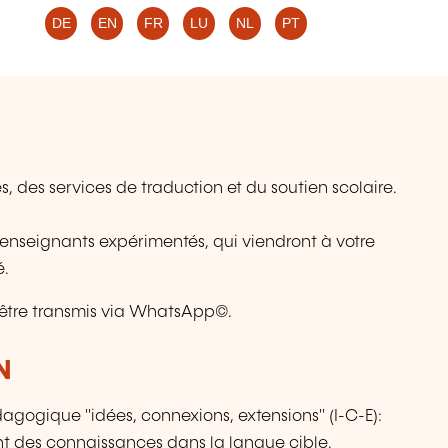
DE
EN
FR
LU
NL
PT
 des services de traduction et du soutien scolaire.
 enseignants expérimentés, qui viendront à votre
é.
être transmis via WhatsApp©.
N
agogique "idées, connexions, extensions" (I-C-E):
t des connaissances dans la langue cible.