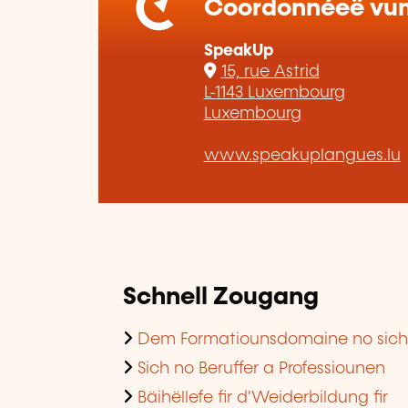
Coordonnéeë vum 
SpeakUp
15, rue Astrid
L-1143 Luxembourg
Luxembourg
www.speakuplangues.lu
Schnell Zougang
Dem Formatiounsdomaine no sic
Sich no Beruffer a Professiounen
Bäihëllefe fir d'Weiderbildung fir