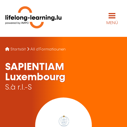
MENÜ
Startsäit
All d'Formatiounen
SAPIENTIAM
Luxembourg
S.à r.l.-S