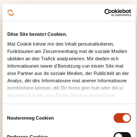
PEDAGOGESCH METHODEN
Ma pédagogie est active, participative et orientée
résultats. Elle s’appuie sur l’expérimentation, les
Dëse Site benotzt Cookien.
situations réelles et l’intelligence collective.
Mat Cookië kënne mir den Inhalt personaliséieren,
Funktiounen am Zesummenhang mat de soziale Medien
Méthodes utilisées :
ubidden an den Trafick analyséieren. Mir deelen och
pédagogie expérientielle (mises en situation,
Informatiounen iwwer d'Benotzung vun eisem Site mat
eise Partner aus de soziale Medien, der Publicitéit an der
jeux de rôles, cas pratiques)
Analys, déi dës Informatioune mat aneren Informatioune
codéveloppement
kombinéiere kënnen, déi Dir hinne ginn hutt oder déi si
apports théoriques ciblés et directement
gesammelt hunn, wou Dir hir Servicer benotzt hutt.
applicables
coaching pédagogique individuel et collectif
C
Noutwenneg Cookien
o
analyse de situations professionnelles réelles
n
feedback structuré et bienveillant
s
Preferenz-Cookien