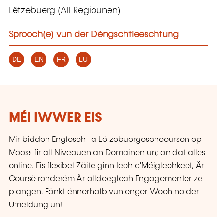
Lëtzebuerg (All Regiounen)
Sprooch(e) vun der Déngschtleeschtung
DE
EN
FR
LU
MÉI IWWER EIS
Mir bidden Englesch- a Lëtzebuergeschcoursen op
Mooss fir all Niveauen an Domainen un; an dat alles
online. Eis flexibel Zäite ginn Iech d'Méiglechkeet, Är
Coursë ronderëm Är alldeeglech Engagementer ze
plangen. Fänkt ënnerhalb vun enger Woch no der
Umeldung un!