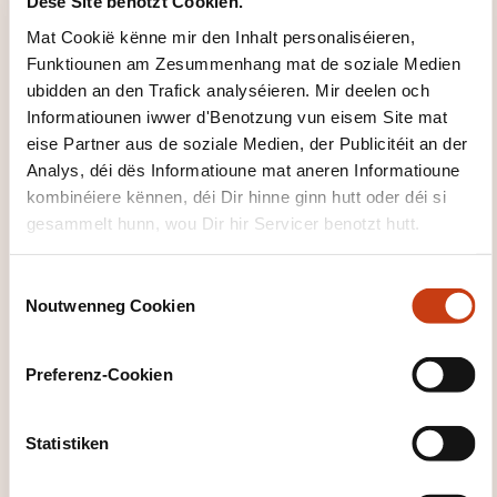
Dëse Site benotzt Cookien.
an Ufuerderungen op, wouduerch all Cours
Mat Cookië kënne mir den Inhalt personaliséieren,
eenzegaarteg a speziell op Iech ugepasst gëtt.
Funktiounen am Zesummenhang mat de soziale Medien
ubidden an den Trafick analyséieren. Mir deelen och
Informatiounen iwwer d'Benotzung vun eisem Site mat
FORMATIOUNSDOMAINER
eise Partner aus de soziale Medien, der Publicitéit an der
Analys, déi dës Informatioune mat aneren Informatioune
kombinéiere kënnen, déi Dir hinne ginn hutt oder déi si
Sproochen
gesammelt hunn, wou Dir hir Servicer benotzt hutt.
C
Noutwenneg Cookien
o
E PUER ZUELEN
n
s
Preferenz-Cookien
e
2022
n
t
Statistiken
S
e