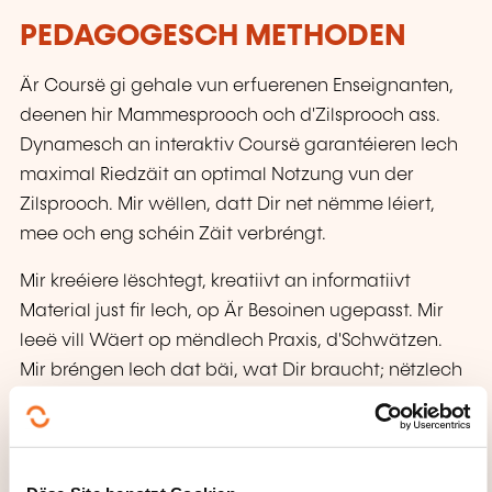
PEDAGOGESCH METHODEN
Är Coursë gi gehale vun erfuerenen Enseignanten,
deenen hir Mammesprooch och d'Zilsprooch ass.
Dynamesch an interaktiv Coursë garantéieren Iech
maximal Riedzäit an optimal Notzung vun der
Zilsprooch. Mir wëllen, datt Dir net nëmme léiert,
mee och eng schéin Zäit verbréngt.
Mir kreéiere lëschtegt, kreatiivt an informatiivt
Material just fir Iech, op Är Besoinen ugepasst. Mir
leeë vill Wäert op mëndlech Praxis, d'Schwätzen.
Mir bréngen Iech dat bäi, wat Dir braucht; nëtzlech
Coursë fir Iech an Är Ziler.
Dir sot eis, wat Dir wëllt a wat Dir braucht. Mir
bauen d'Coursë ronderëm Är Wënsch, Bedierfnesser