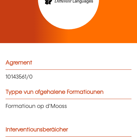
Agrement
10143561/0
Typpe vun ofgehalene Formatiounen
Formatioun op d'Mooss
Interventiounsberäicher