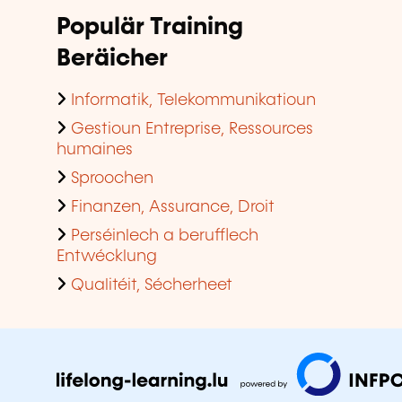
Populär Training
Beräicher
Informatik, Telekommunikatioun
Gestioun Entreprise, Ressources
humaines
Sproochen
Finanzen, Assurance, Droit
Perséinlech a berufflech
Entwécklung
Qualitéit, Sécherheet