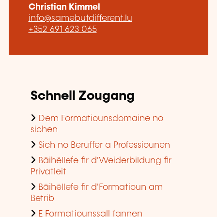
Christian Kimmel
info@samebutdifferent.lu
+352 691 623 065
Schnell Zougang
Dem Formatiounsdomaine no
sichen
Sich no Beruffer a Professiounen
Bäihëllefe fir d'Weiderbildung fir
Privatleit
Bäihëllefe fir d'Formatioun am
Betrib
E Formatiounssall fannen