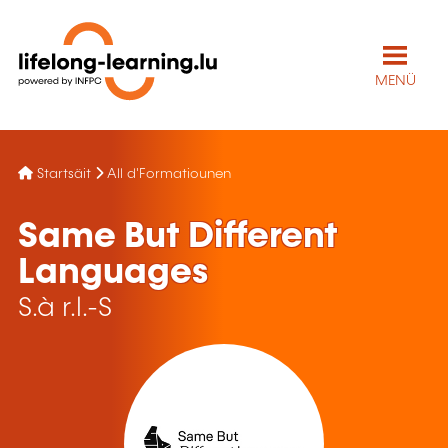
MENÜ
Startsäit
All d'Formatiounen
Same But Different
Languages
S.à r.l.-S