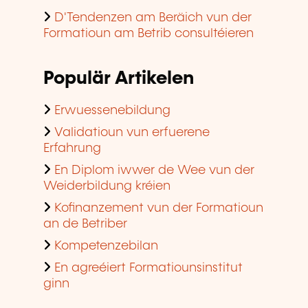
D'Tendenzen am Beräich vun der
Formatioun am Betrib consultéieren
Populär Artikelen
Erwuessenebildung
Validatioun vun erfuerene
Erfahrung
En Diplom iwwer de Wee vun der
Weiderbildung kréien
Kofinanzement vun der Formatioun
an de Betriber
Kompetenzebilan
En agreéiert Formatiounsinstitut
ginn