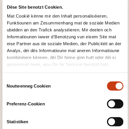
participants acteurs et qui s'appuient sur leurs
Dëse Site benotzt Cookien.
expériences.
Mat Cookië kënne mir den Inhalt personaliséieren,
Nous donnons du sens à nos formations en
Funktiounen am Zesummenhang mat de soziale Medien
commençant par traiter le POUR QUOI avant
ubidden an den Trafick analyséieren. Mir deelen och
d'aborder le QUOI et le COMMENT.
Informatiounen iwwer d'Benotzung vun eisem Site mat
eise Partner aus de soziale Medien, der Publicitéit an der
Nos formations sont découpées en 3 temps:
Analys, déi dës Informatioune mat aneren Informatioune
kombinéiere kënnen, déi Dir hinne ginn hutt oder déi si
le temps de découverte (permettant aux
gesammelt hunn, wou Dir hir Servicer benotzt hutt.
participants de se poser les bonnes questions),
un temps de transmission (apports théoriques)
C
et
Noutwenneg Cookien
o
n
un temps d’échanges et de mise en pratique
s
(appropriation du participant de la thématique
Preferenz-Cookien
e
en plan d'action concret).
n
t
Statistiken
S