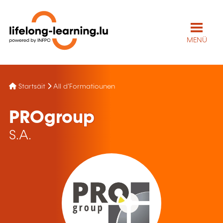
MENÜ
Startsäit
All d'Formatiounen
PROgroup
S.A.