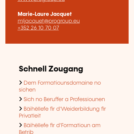
Marie-Laure Jacquet
mljacquet@progroup.eu
+352 26 10 70 07
Schnell Zougang
Dem Formatiounsdomaine no
sichen
Sich no Beruffer a Professiounen
Bäihëllefe fir d'Weiderbildung fir
Privatleit
Bäihëllefe fir d'Formatioun am
Betrib