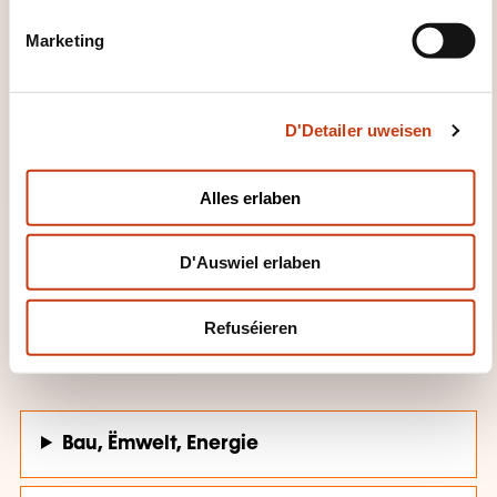
e
Marketing
l
e
c
D'Detailer uweisen
t
i
o
Alles erlaben
n
D'Auswiel erlaben
Refuséieren
FORMATIOUNSDOMAINER
Bau, Ëmwelt, Energie