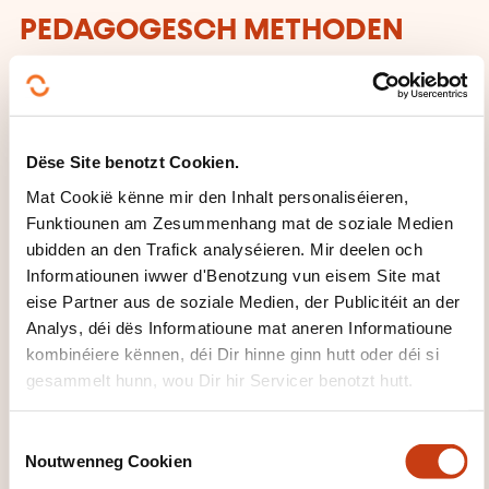
PEDAGOGESCH METHODEN
Difficile d'aborder des matières telles que la
comptabilité, la fiscalité et la gestion de la
rémunération en ne se limitant qu'à un volet
Dëse Site benotzt Cookien.
théorique.
Mat Cookië kënne mir den Inhalt personaliséieren,
De ce fait, nous essayons de transposer au
Funktiounen am Zesummenhang mat de soziale Medien
maximum cette théorie sous forme d'exemples,
ubidden an den Trafick analyséieren. Mir deelen och
d'exercices, de cas pratiques afin que la matière
Informatiounen iwwer d'Benotzung vun eisem Site mat
eise Partner aus de soziale Medien, der Publicitéit an der
traitée soit beaucoup plus "parlante" pour chaque
Analys, déi dës Informatioune mat aneren Informatioune
participant.
kombinéiere kënnen, déi Dir hinne ginn hutt oder déi si
gesammelt hunn, wou Dir hir Servicer benotzt hutt.
La pratique au quotidien ainsi qu'un temps "no limit"
de questions-réponses apportent à nos formations
C
la touche finale hautement appréciée!
Noutwenneg Cookien
o