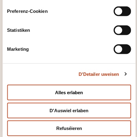
n
s
FORMATIOUNSDOMAINER
Preferenz-Cookien
e
n
t
Statistiken
Finanzen, Assurance, Droit
S
e
Marketing
l
Gestioun Entreprise, Ressources
e
humaines
c
D'Detailer uweisen
t
i
o
E PUER ZUELEN
Alles erlaben
n
D'Auswiel erlaben
2014
Refuséieren