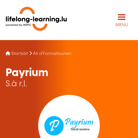
MENÜ
Startsäit
All d'Formatiounen
Payrium
S.à r.l.