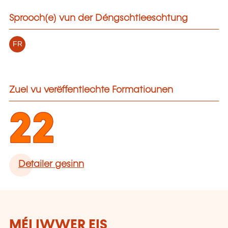
Sprooch(e) vun der Déngschtleeschtung
FR
Zuel vu verëffentlechte Formatiounen
22
Detailer gesinn
MÉI IWWER EIS