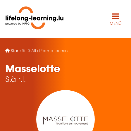
MENÜ
Startsäit
All d'Formatiounen
Masselotte
S.à r.l.