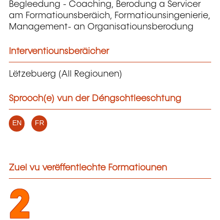
Begleedung - Coaching, Berodung a Servicer
am Formatiounsberäich, Formatiounsingenierie,
Management- an Organisatiounsberodung
Interventiounsberäicher
Lëtzebuerg (All Regiounen)
Sprooch(e) vun der Déngschtleeschtung
EN
FR
Zuel vu verëffentlechte Formatiounen
2