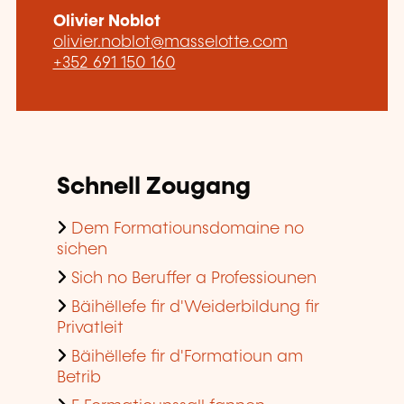
Olivier Noblot
olivier.noblot@masselotte.com
+352 691 150 160
Schnell Zougang
Dem Formatiounsdomaine no
sichen
Sich no Beruffer a Professiounen
Bäihëllefe fir d'Weiderbildung fir
Privatleit
Bäihëllefe fir d'Formatioun am
Betrib