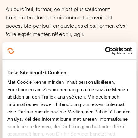
Aujourd’hui, former, ce n’est plus seulement
transmettre des connaissances. Le savoir est
accessible partout, en quelques clics. Former, c’est
faire expérimenter, réfléchir, agir.
Nous mêlons des méthodes dynamiques et
innovante et des outils variés, issus d’approches
multiples et complémentaires: Mises en situation,
Dëse Site benotzt Cookien.
ateliers collaboratifs, études de cas, échanges
nourris, feedbacks constructifs, nous favorisons
Mat Cookië kënne mir den Inhalt personaliséieren,
Funktiounen am Zesummenhang mat de soziale Medien
l’expérimentation, la réflexion collective et la prise
ubidden an den Trafick analyséieren. Mir deelen och
de conscience individuelle.
Informatiounen iwwer d'Benotzung vun eisem Site mat
Pas de savoir figé, pas de théorie descendante:
eise Partner aus de soziale Medien, der Publicitéit an der
Analys, déi dës Informatioune mat aneren Informatioune
chaque participant*e devient acteur*trice de son
kombinéiere kënnen, déi Dir hinne ginn hutt oder déi si
apprentissage. Grâce à cette approche, chacun
gesammelt hunn, wou Dir hir Servicer benotzt hutt.
repart non seulement avec des clés de