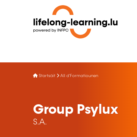
Startsäit
All d'Formatiounen
Group Psylux
S.A.