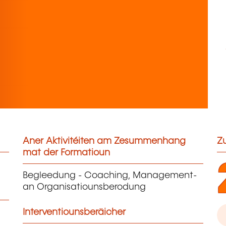
Aner Aktivitéiten am Zesummenhang
Zu
mat der Formatioun
Begleedung - Coaching, Management-
an Organisatiounsberodung
Interventiounsberäicher