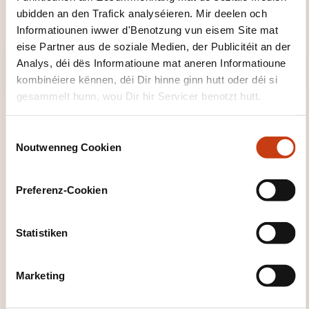
entourage et à atteindre vos objectifs.
ubidden an den Trafick analyséieren. Mir deelen och
Informatiounen iwwer d'Benotzung vun eisem Site mat
eise Partner aus de soziale Medien, der Publicitéit an der
Analys, déi dës Informatioune mat aneren Informatioune
kombinéiere kënnen, déi Dir hinne ginn hutt oder déi si
gesammelt hunn, wou Dir hir Servicer benotzt hutt.
C
Noutwenneg Cookien
o
n
s
Preferenz-Cookien
FORMATIOUNSDOMAINER
e
n
t
Statistiken
Gesondheet, Soziale Beräich
S
e
Marketing
l
Gestioun Entreprise, Ressources
e