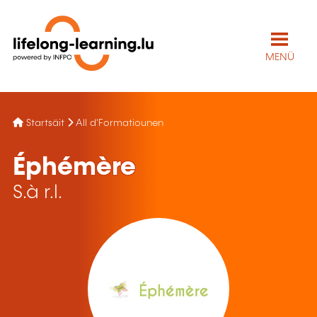
MENÜ
Startsäit
All d'Formatiounen
Éphémère
S.à r.l.