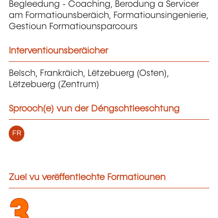
Begleedung - Coaching, Berodung a Servicer
am Formatiounsberäich, Formatiounsingenierie,
Gestioun Formatiounsparcours
Interventiounsberäicher
Belsch, Frankräich, Lëtzebuerg (Osten),
Lëtzebuerg (Zentrum)
Sprooch(e) vun der Déngschtleeschtung
FR
Zuel vu verëffentlechte Formatiounen
3