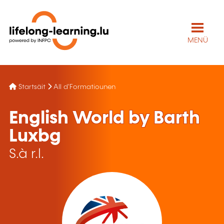
MENÜ
Startsäit
All d'Formatiounen
English World by Barth
Luxbg
S.à r.l.