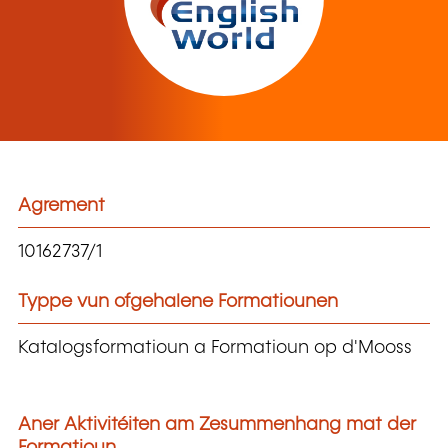
Agrement
10162737/1
Typpe vun ofgehalene Formatiounen
Katalogsformatioun a Formatioun op d'Mooss
Aner Aktivitéiten am Zesummenhang mat der
Formatioun