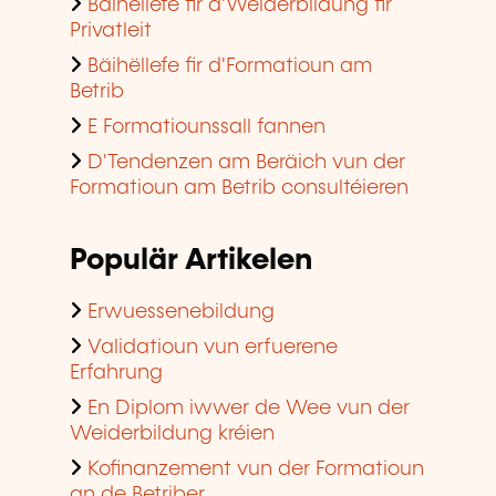
Bäihëllefe fir d'Weiderbildung fir
Privatleit
Bäihëllefe fir d'Formatioun am
Betrib
E Formatiounssall fannen
D'Tendenzen am Beräich vun der
Formatioun am Betrib consultéieren
Populär Artikelen
Erwuessenebildung
Validatioun vun erfuerene
Erfahrung
En Diplom iwwer de Wee vun der
Weiderbildung kréien
Kofinanzement vun der Formatioun
an de Betriber