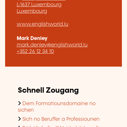
L-1637 Luxembourg
Luxembourg
www.englishworld.lu
Mark Denley
mark.denley@englishworld.lu
+352 26 12 34 10
Schnell Zougang
Dem Formatiounsdomaine no
sichen
Sich no Beruffer a Professiounen