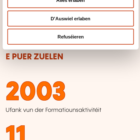
Alles erlaben
FORMATIOUNSDOMAINER
n
D'Auswiel erlaben
Sproochen
Refuséieren
E PUER ZUELEN
2003
Ufank vun der Formatiounsaktivitéit
11