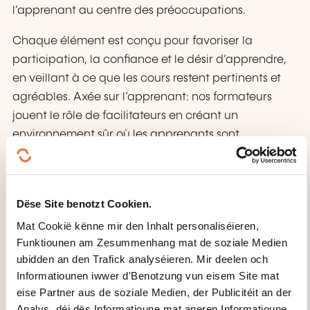
l’apprenant au centre des préoccupations.
Chaque élément est conçu pour favoriser la
participation, la confiance et le désir d’apprendre,
en veillant à ce que les cours restent pertinents et
agréables. Axée sur l’apprenant: nos formateurs
jouent le rôle de facilitateurs en créant un
environnement sûr où les apprenants sont
encouragés à participer activement, ce qui leur
permet de gagner en confiance.
La nouvelle langue est abordée du point de vue de
Dëse Site benotzt Cookien.
l’apprenant et présentée dans des scénarios
Mat Cookië kënne mir den Inhalt personaliséieren,
pratiques et contextualisés; l’apprenant s’engage
Funktiounen am Zesummenhang mat de soziale Medien
dans des tâches du monde réel.
ubidden an den Trafick analyséieren. Mir deelen och
Informatiounen iwwer d'Benotzung vun eisem Site mat
Coproduction: après le placement initial, nous
eise Partner aus de soziale Medien, der Publicitéit an der
travaillons avec nos clients pour créer un
Analys, déi dës Informatioune mat aneren Informatioune