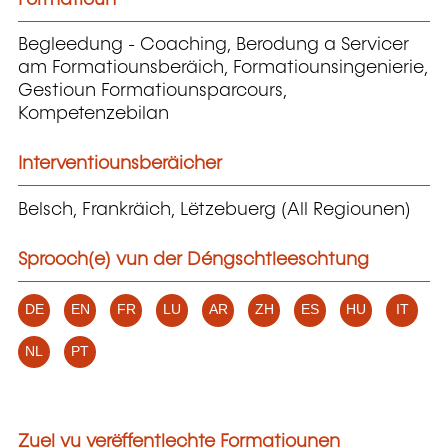
Begleedung - Coaching, Berodung a Servicer
am Formatiounsberäich, Formatiounsingenierie,
Gestioun Formatiounsparcours,
Kompetenzebilan
Interventiounsberäicher
Belsch, Frankräich, Lëtzebuerg (All Regiounen)
Sprooch(e) vun der Déngschtleeschtung
DE
EN
FR
LU
AR
ZH
ES
HU
IT
NL
PT
Zuel vu verëffentlechte Formatiounen