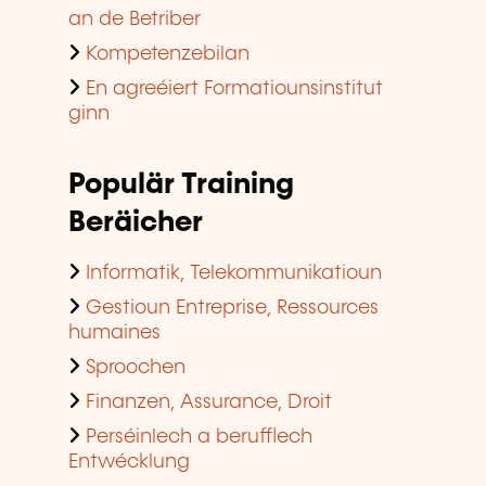
an de Betriber
Kompetenzebilan
En agreéiert Formatiounsinstitut
ginn
Populär Training
Beräicher
Informatik, Telekommunikatioun
Gestioun Entreprise, Ressources
humaines
Sproochen
Finanzen, Assurance, Droit
Perséinlech a berufflech
Entwécklung