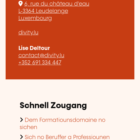
6, rue du château d'eau
L-3364 Leudelange
Luxembourg
divity.lu
Lise Deltour
contact@divity.lu
+352 691 334 447
Schnell Zougang
Dem Formatiounsdomaine no
sichen
Sich no Beruffer a Professiounen