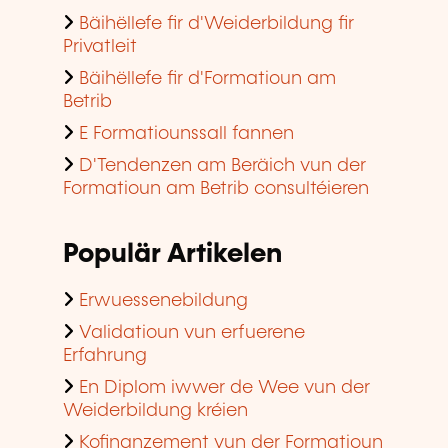
Bäihëllefe fir d'Weiderbildung fir
Privatleit
Bäihëllefe fir d'Formatioun am
Betrib
E Formatiounssall fannen
D'Tendenzen am Beräich vun der
Formatioun am Betrib consultéieren
Populär Artikelen
Erwuessenebildung
Validatioun vun erfuerene
Erfahrung
En Diplom iwwer de Wee vun der
Weiderbildung kréien
Kofinanzement vun der Formatioun