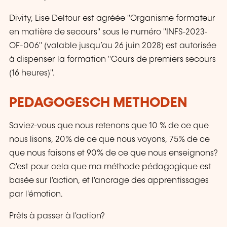
Divity, Lise Deltour est agréée "Organisme formateur
en matière de secours" sous le numéro "INFS-2023-
OF-006" (valable jusqu’au 26 juin 2028) est autorisée
à dispenser la formation "Cours de premiers secours
(16 heures)".
PEDAGOGESCH METHODEN
Saviez-vous que nous retenons que 10 % de ce que
nous lisons, 20% de ce que nous voyons, 75% de ce
que nous faisons et 90% de ce que nous enseignons?
C'est pour cela que ma méthode pédagogique est
basée sur l'action, et l'ancrage des apprentissages
par l'émotion.
Prêts à passer à l'action?