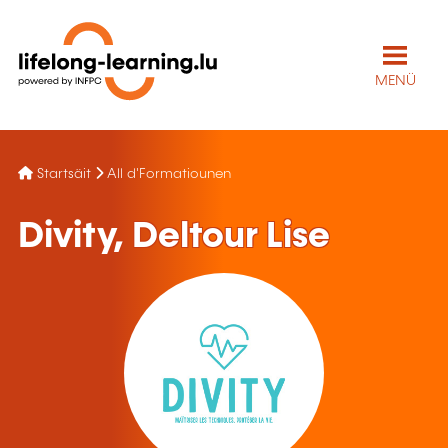
MENÜ
Startsäit
All d'Formatiounen
Divity, Deltour Lise