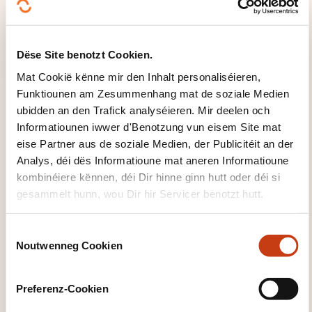
Dëse Site benotzt Cookien.
Mat Cookië kënne mir den Inhalt personaliséieren,
Funktiounen am Zesummenhang mat de soziale Medien
ubidden an den Trafick analyséieren. Mir deelen och
Informatiounen iwwer d'Benotzung vun eisem Site mat
eise Partner aus de soziale Medien, der Publicitéit an der
Analys, déi dës Informatioune mat aneren Informatioune
kombinéiere kënnen, déi Dir hinne ginn hutt oder déi si
FORMATIOUNSDOMAINER
gesammelt hunn, wou Dir hir Servicer benotzt hutt.
C
Gesondheet, Soziale Beräich
Noutwenneg Cookien
o
n
s
Perséinlech a berufflech Entwécklung
Preferenz-Cookien
e