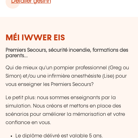
Detailer gesinn
MÉI IWWER EIS
Premiers Secours, sécurité incendie, formations des
parents...
Qui de mieux qu'un pompier professionnel (Greg ou
Simon) et/ou une infirmière anesthésiste (Lise) pour
vous enseigner les Premiers Secours?
Le petit plus: nous sommes enseignants par la
simulation. Nous créons et mettons en place des
scénarios pour améliorer la mémorisation et votre
confiance en vous.
Le diplôme délivré est valable 5 ans.