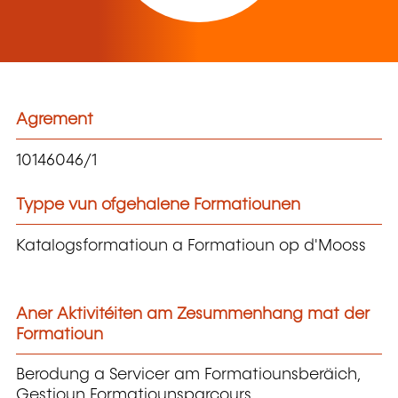
Agrement
10146046/1
Typpe vun ofgehalene Formatiounen
Katalogsformatioun a Formatioun op d'Mooss
Aner Aktivitéiten am Zesummenhang mat der
Formatioun
Berodung a Servicer am Formatiounsberäich,
Gestioun Formatiounsparcours