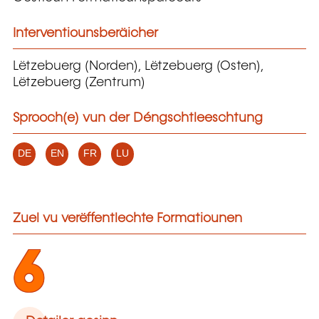
Interventiounsberäicher
Lëtzebuerg (Norden), Lëtzebuerg (Osten),
Lëtzebuerg (Zentrum)
Sprooch(e) vun der Déngschtleeschtung
DE
EN
FR
LU
Zuel vu verëffentlechte Formatiounen
6