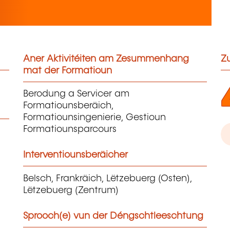
Aner Aktivitéiten am Zesummenhang
Zu
mat der Formatioun
Berodung a Servicer am
Formatiounsberäich,
Formatiounsingenierie, Gestioun
Formatiounsparcours
Interventiounsberäicher
Belsch, Frankräich, Lëtzebuerg (Osten),
Lëtzebuerg (Zentrum)
Sprooch(e) vun der Déngschtleeschtung