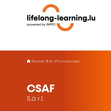
Startsäit
All d'Formatiounen
CSAF
S.à r.l.