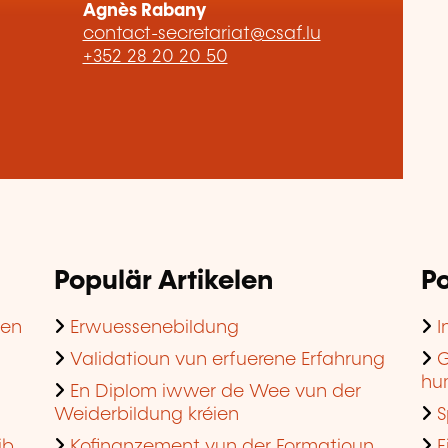
Agnès Rabany
contact-secretariat@csaf.lu
+352 28 20 20 50
Populär Artikelen
Po
hen
Erwuessenebildung
I
Validatioun vun erfuerene Erfahrung
G
hu
En Diplom iwwer de Wee vun der
Weiderbildung kréien
S
ib
Kofinanzement vun der Formatioun
F