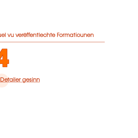
el vu verëffentlechte Formatiounen
4
Detailer gesinn