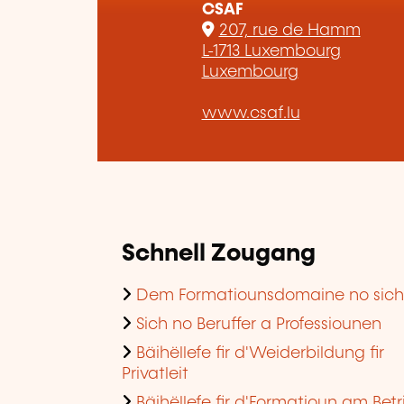
CSAF
207, rue de Hamm
L-1713 Luxembourg
Luxembourg
www.csaf.lu
Schnell Zougang
Dem Formatiounsdomaine no sic
Sich no Beruffer a Professiounen
Bäihëllefe fir d'Weiderbildung fir
Privatleit
Bäihëllefe fir d'Formatioun am Betr