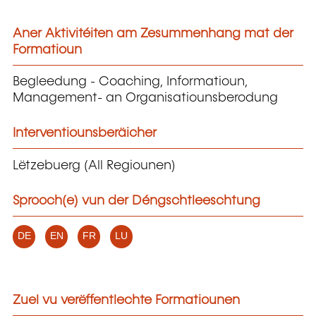
Aner Aktivitéiten am Zesummenhang mat der
Formatioun
Begleedung - Coaching, Informatioun,
Management- an Organisatiounsberodung
Interventiounsberäicher
Lëtzebuerg (All Regiounen)
Sprooch(e) vun der Déngschtleeschtung
DE
EN
FR
LU
Zuel vu verëffentlechte Formatiounen