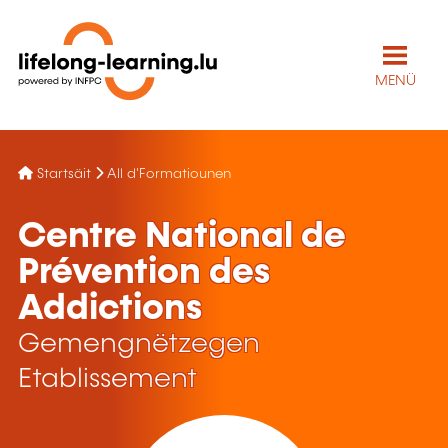
MENÜ
Startsäit
All d'Formatiounen
Centre National de
Prévention des
Addictions
Gemengnëtzegen
Etablissement