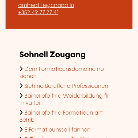
amherdtle@cnapa.lu
+352 49 77 77 41
Schnell Zougang
Dem Formatiounsdomaine no
sichen
Sich no Beruffer a Professiounen
Bäihëllefe fir d'Weiderbildung fir
Privatleit
Bäihëllefe fir d'Formatioun am
Betrib
E Formatiounssall fannen