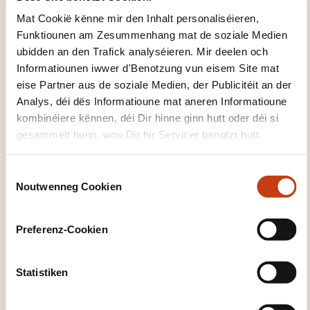
équipes
Mat Cookië kënne mir den Inhalt personaliséieren,
Funktiounen am Zesummenhang mat de soziale Medien
Nos offres d’accompagnement
ubidden an den Trafick analyséieren. Mir deelen och
Accompagnement de l’introduction d‘un
Informatiounen iwwer d'Benotzung vun eisem Site mat
eise Partner aus de soziale Medien, der Publicitéit an der
système de gestion de la santé en entreprise
Analys, déi dës Informatioune mat aneren Informatioune
Modération de cercles de santé comme
kombinéiere kënnen, déi Dir hinne ginn hutt oder déi si
méthode participative pour établir une culture
gesammelt hunn, wou Dir hir Servicer benotzt hutt.
d’entreprise saine
Journées thématiques et stands d’information
C
sur la prévention des addictions et la promotion
Noutwenneg Cookien
o
de la santé
n
s
Preferenz-Cookien
Nous vous proposons un accompagnement
e
individuel et adapté à vos besoins dans le
n
développement et la mise en oeuvre de votre projet
t
Statistiken
S
de la promotion de la santé au travail. N’hésitez pas
e
à nous contacter!