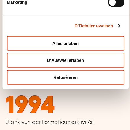
Marketing
l
e
c
FORMATIOUNSDOMAINER
D'Detailer uweisen
t
i
o
Alles erlaben
Gesondheet, Soziale Beräich
n
D'Auswiel erlaben
E PUER ZUELEN
Refuséieren
1994
Ufank vun der Formatiounsaktivitéit