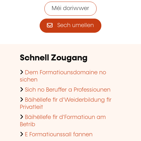
Méi doriwwer
Sech umellen
Schnell Zougang
Dem Formatiounsdomaine no
sichen
Sich no Beruffer a Professiounen
Bäihëllefe fir d'Weiderbildung fir
Privatleit
Bäihëllefe fir d'Formatioun am
Betrib
E Formatiounssall fannen