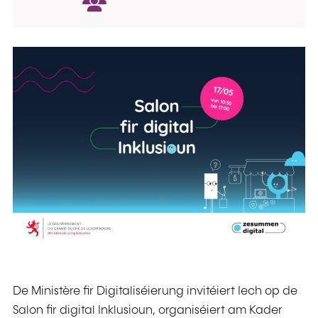
De Ministère fir Digitaliséierung invitéiert Iech op de
Salon fir digital Inklusioun, organiséiert am Kader