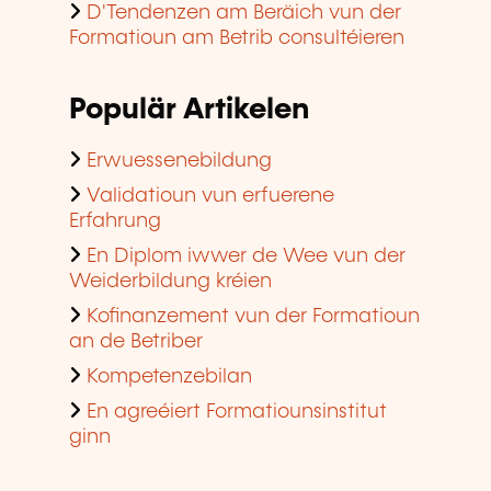
D'Tendenzen am Beräich vun der
Formatioun am Betrib consultéieren
Populär Artikelen
Erwuessenebildung
Validatioun vun erfuerene
Erfahrung
En Diplom iwwer de Wee vun der
Weiderbildung kréien
Kofinanzement vun der Formatioun
an de Betriber
Kompetenzebilan
En agreéiert Formatiounsinstitut
ginn