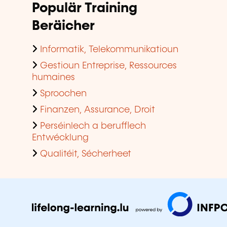
Populär Training
Beräicher
Informatik, Telekommunikatioun
Gestioun Entreprise, Ressources
humaines
Sproochen
Finanzen, Assurance, Droit
Perséinlech a berufflech
Entwécklung
Qualitéit, Sécherheet