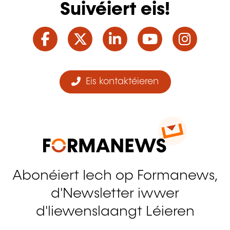
Suivéiert eis!
Facebook
Twitter
LinkedIn
YouTube
Ins
Eis kontaktéieren
Abonéiert Iech op Formanews,
d'Newsletter iwwer
d'liewenslaangt Léieren