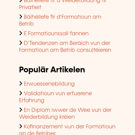
Bäihëllefe fir d'Weiderbildung fir
Privatleit
Bäihëllefe fir d'Formatioun am
Betrib
E Formatiounssall fannen
D'Tendenzen am Beräich vun der
Formatioun am Betrib consultéieren
Populär Artikelen
Erwuessenebildung
Validatioun vun erfuerene
Erfahrung
En Diplom iwwer de Wee vun der
Weiderbildung kréien
Kofinanzement vun der Formatioun
an de Betriber