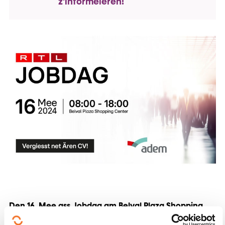
z'informéieren!
Den 16. Mee ass Jobdag am Belval Plaza Shopping
Center