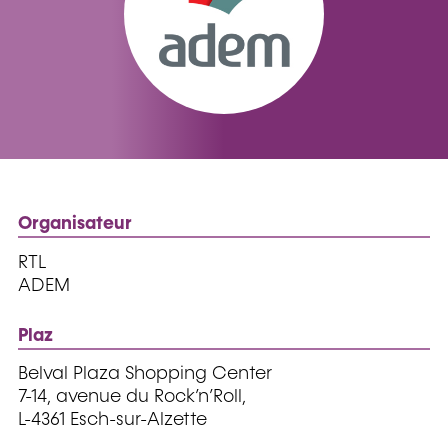
Organisateur
RTL
ADEM
Plaz
Belval Plaza Shopping Center
7-14, avenue du Rock’n’Roll,
L-4361 Esch-sur-Alzette