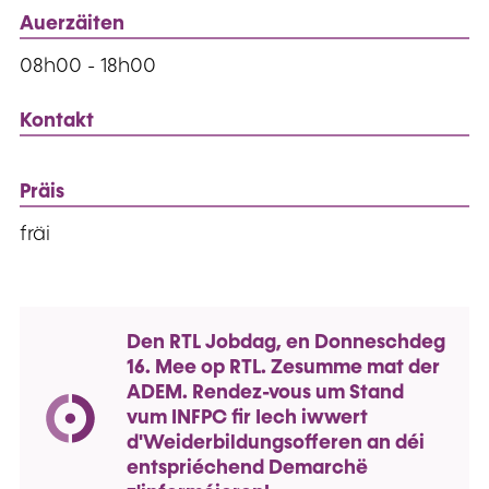
Auerzäiten
08h00 - 18h00
Kontakt
Präis
fräi
Den RTL Jobdag, en Donneschdeg
16. Mee op RTL. Zesumme mat der
ADEM. Rendez-vous um Stand
vum INFPC fir Iech iwwert
d'Weiderbildungsofferen an déi
entspriéchend Demarchë