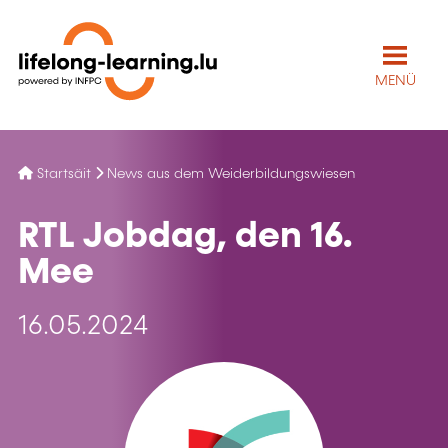
MENÜ
Startsäit
News aus dem Weiderbildungswiesen
RTL Jobdag, den 16.
Mee
16.05.2024