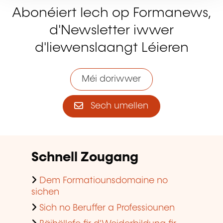
Abonéiert Iech op Formanews,
d'Newsletter iwwer
d'liewenslaangt Léieren
Méi doriwwer
Sech umellen
Schnell Zougang
Dem Formatiounsdomaine no
sichen
Sich no Beruffer a Professiounen