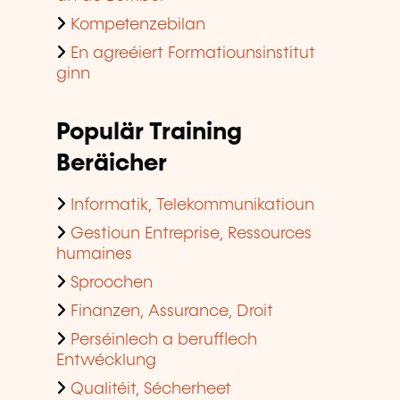
Kompetenzebilan
En agreéiert Formatiounsinstitut
ginn
Populär Training
Beräicher
Informatik, Telekommunikatioun
Gestioun Entreprise, Ressources
humaines
Sproochen
Finanzen, Assurance, Droit
Perséinlech a berufflech
Entwécklung
Qualitéit, Sécherheet