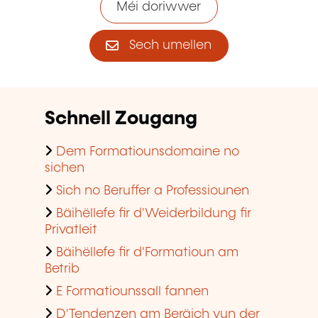
Méi doriwwer
Sech umellen
Schnell Zougang
Dem Formatiounsdomaine no
sichen
Sich no Beruffer a Professiounen
Bäihëllefe fir d'Weiderbildung fir
Privatleit
Bäihëllefe fir d'Formatioun am
Betrib
E Formatiounssall fannen
D'Tendenzen am Beräich vun der