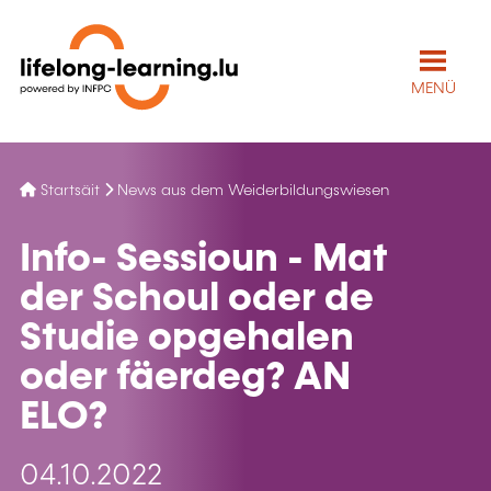
MENÜ
Startsäit
News aus dem Weiderbildungswiesen
Info- Sessioun - Mat
der Schoul oder de
Studie opgehalen
oder fäerdeg? AN
ELO?
04.10.2022