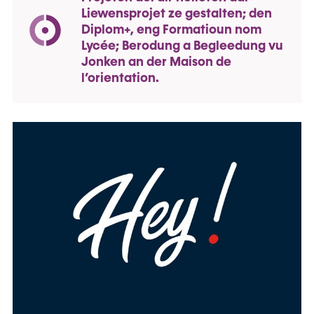
Liewensprojet ze gestalten; den
Diplom+, eng Formatioun nom
Lycée; Berodung a Begleedung vu
Jonken an der Maison de
l’orientation.