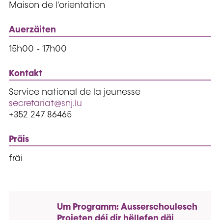
Maison de l'orientation
Auerzäiten
15h00 - 17h00
Kontakt
Service national de la jeunesse
secretariat@snj.lu
+352 247 86465
Präis
fräi
Um Programm: Ausserschoulesch
Projeten déi dir hëllefen däi