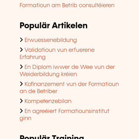
Formatioun am Betrib consultéieren
Populär Artikelen
Erwuessenebildung
Validatioun vun erfuerene
Erfahrung
En Diplom iwwer de Wee vun der
Weiderbildung kréien
Kofinanzement vun der Formatioun
an de Betriber
Kompetenzebilan
En agreéiert Formatiounsinstitut
ginn
Populär Training