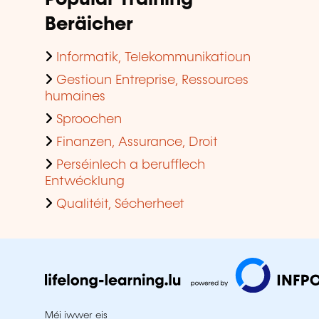
Beräicher
Informatik, Telekommunikatioun
Gestioun Entreprise, Ressources
humaines
Sproochen
Finanzen, Assurance, Droit
Perséinlech a berufflech
Entwécklung
Qualitéit, Sécherheet
Méi iwwer eis