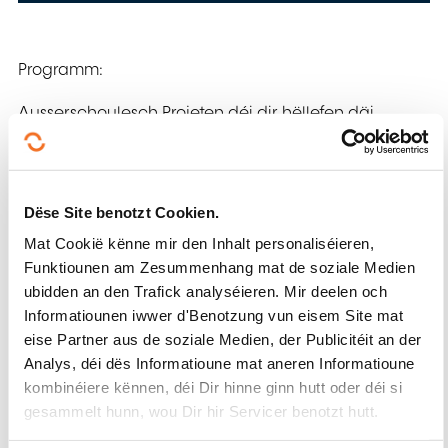
Programm:
Ausserschoulesch Projeten déi dir hëllefen däi
Liewensprojet ze gestalten:
Formatiounen
Dëse Site benotzt Cookien.
Fräiwëllegendéngscht
Mat Cookië kënne mir den Inhalt personaliséieren,
Kreativ Atelieren
Funktiounen am Zesummenhang mat de soziale Medien
Méiglechkeete fir eng individuell Berodung a
ubidden an den Trafick analyséieren. Mir deelen och
Begleedung
Informatiounen iwwer d'Benotzung vun eisem Site mat
Stages de découverte
eise Partner aus de soziale Medien, der Publicitéit an der
Analys, déi dës Informatioune mat aneren Informatioune
Den Diplom+, eng Formatioun nom Lycée:
kombinéiere kënnen, déi Dir hinne ginn hutt oder déi si
gesammelt hunn, wou Dir hir Servicer benotzt hutt.
Orientation vers des formations