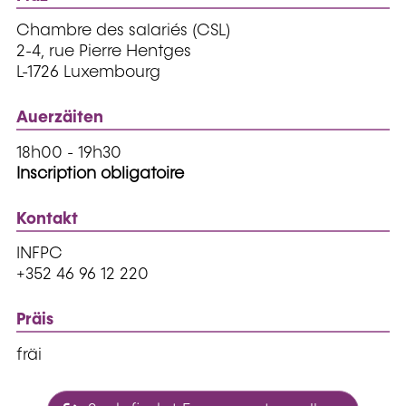
Chambre des salariés (CSL)
2-4, rue Pierre Hentges
L-1726 Luxembourg
Auerzäiten
18h00 - 19h30
Inscription obligatoire
Kontakt
INFPC
+352 46 96 12 220
Präis
fräi