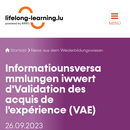
MENÜ
Startsäit
News aus dem Weiderbildungswiesen
Informatiounsversa
mmlungen iwwert
d'Validation des
acquis de
l'expérience (VAE)
26.09.2023