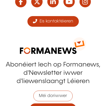
Eis kontaktéieren
Abonéiert Iech op Formanews,
d'Newsletter iwwer
d'liewenslaangt Léieren
Méi doriwwer