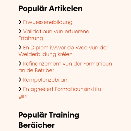
Populär Artikelen
Erwuessenebildung
Validatioun vun erfuerene
Erfahrung
En Diplom iwwer de Wee vun der
Weiderbildung kréien
Kofinanzement vun der Formatioun
an de Betriber
Kompetenzebilan
En agreéiert Formatiounsinstitut
ginn
Populär Training
Beräicher