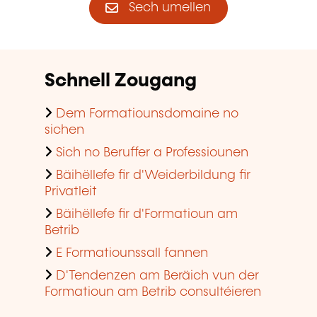
Sech umellen
Schnell Zougang
Dem Formatiounsdomaine no
sichen
Sich no Beruffer a Professiounen
Bäihëllefe fir d'Weiderbildung fir
Privatleit
Bäihëllefe fir d'Formatioun am
Betrib
E Formatiounssall fannen
D'Tendenzen am Beräich vun der
Formatioun am Betrib consultéieren