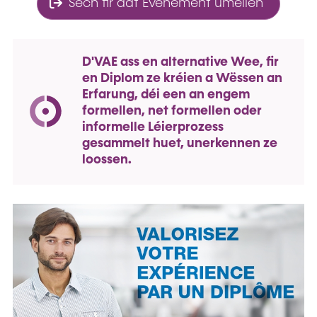
Sech fir dat Evenement umellen
D'VAE ass en alternative Wee, fir
en Diplom ze kréien a Wëssen an
Erfarung, déi een an engem
formellen, net formellen oder
informelle Léierprozess
gesammelt huet, unerkennen ze
loossen.