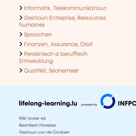
Informatik, Telekommunikatioun
Gestioun Entreprise, Ressources
humaines
Sproochen
Finanzen, Assurance, Droit
Perséinlech a berufflech
Entwécklung
Qualitéit, Sécherheet
Méi iwwer eis
Rechtlech Hiweiser
Gestioun vun de Cookien