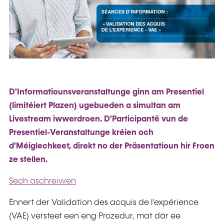
D'Informatiounsveranstaltunge ginn am Presentiel
(limitéiert Plazen) ugebueden a simultan am
Livestream iwwerdroen. D'Participantë vun de
Presentiel-Veranstaltunge kréien och
d'Méiglechkeet, direkt no der Präsentatioun hir Froen
ze stellen.
Sech aschreiwen
Ënnert der Validation des acquis de l'expérience
(VAE) versteet een eng Prozedur, mat där ee