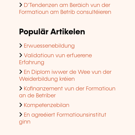
D'Tendenzen am Beräich vun der
Formatioun am Betrib consultéieren
Populär Artikelen
Erwuessenebildung
Validatioun vun erfuerene
Erfahrung
En Diplom iwwer de Wee vun der
Weiderbildung kréien
Kofinanzement vun der Formatioun
an de Betriber
Kompetenzebilan
En agreéiert Formatiounsinstitut
ginn