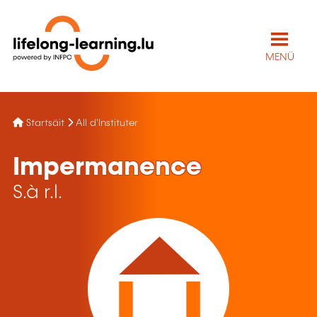
MENÜ
Startsäit
All d'Instituter
Impermanence
S.à r.l.