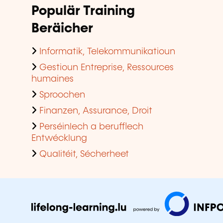
Populär Training
Beräicher
Informatik, Telekommunikatioun
Gestioun Entreprise, Ressources
humaines
Sproochen
Finanzen, Assurance, Droit
Perséinlech a berufflech
Entwécklung
Qualitéit, Sécherheet