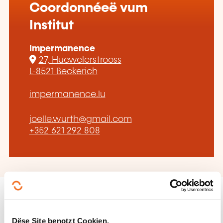
Coordonnéeë vum
Institut
Impermanence
27, Huewelerstrooss
L-8521 Beckerich
impermanence.lu
joelle.wurth@gmail.com
+352 621 292 808
Dëse Site benotzt Cookien.