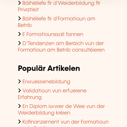
Bäihëllefe fir d'Weiderbildung fir
Privatleit
Bäihëllefe fir d'Formatioun am
Betrib
E Formatiounssall fannen
D'Tendenzen am Beräich vun der
Formatioun am Betrib consultéieren
Populär Artikelen
Erwuessenebildung
Validatioun vun erfuerene
Erfahrung
En Diplom iwwer de Wee vun der
Weiderbildung kréien
Kofinanzement vun der Formatioun