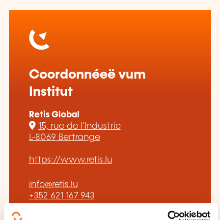
Coordonnéeë vum
Institut
Retis Global
15, rue de l'Industrie
L-8069 Bertrange
https://www.retis.lu
info@retis.lu
+352 621 167 943