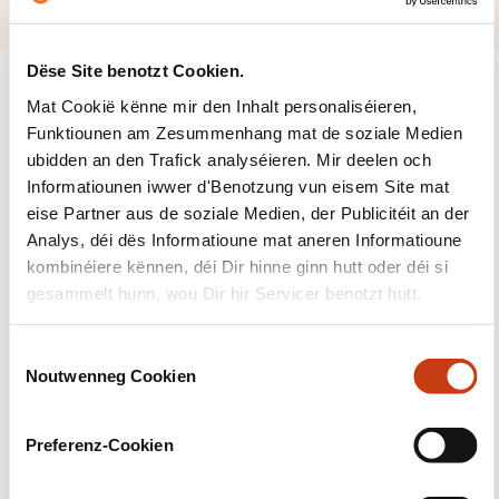
Dëse Site benotzt Cookien.
Mat Cookië kënne mir den Inhalt personaliséieren,
Funktiounen am Zesummenhang mat de soziale Medien
ubidden an den Trafick analyséieren. Mir deelen och
Suivéiert eis!
Informatiounen iwwer d'Benotzung vun eisem Site mat
eise Partner aus de soziale Medien, der Publicitéit an der
Facebook
Twitter
LinkedIn
YouTube
Ins
Analys, déi dës Informatioune mat aneren Informatioune
kombinéiere kënnen, déi Dir hinne ginn hutt oder déi si
gesammelt hunn, wou Dir hir Servicer benotzt hutt.
Eis kontaktéieren
C
Noutwenneg Cookien
o
n
s
Preferenz-Cookien
e
n