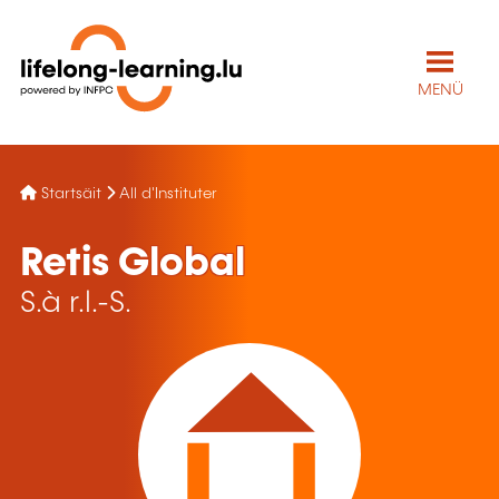
MENÜ
Startsäit
All d'Instituter
Retis Global
S.à r.l.-S.