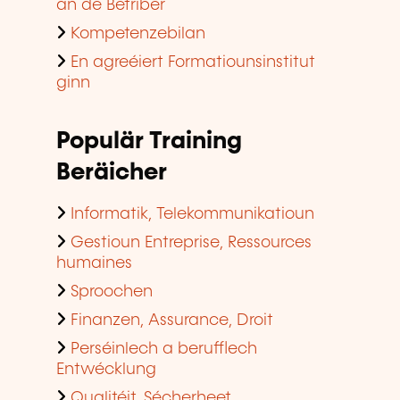
an de Betriber
Kompetenzebilan
En agreéiert Formatiounsinstitut
ginn
Populär Training
Beräicher
Informatik, Telekommunikatioun
Gestioun Entreprise, Ressources
humaines
Sproochen
Finanzen, Assurance, Droit
Perséinlech a berufflech
Entwécklung
Qualitéit, Sécherheet