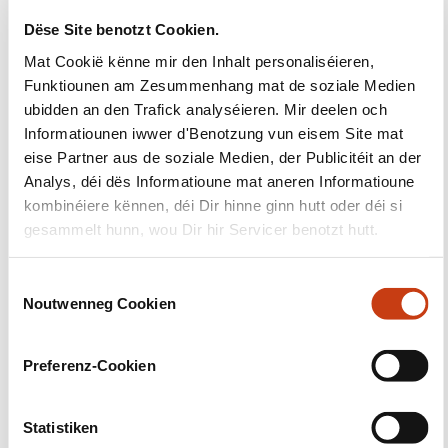
Dëse Site benotzt Cookien.
Mat Cookië kënne mir den Inhalt personaliséieren,
Funktiounen am Zesummenhang mat de soziale Medien
Suivéiert eis!
ubidden an den Trafick analyséieren. Mir deelen och
Facebook
Twitter
LinkedIn
YouTube
Ins
Informatiounen iwwer d'Benotzung vun eisem Site mat
eise Partner aus de soziale Medien, der Publicitéit an der
Analys, déi dës Informatioune mat aneren Informatioune
kombinéiere kënnen, déi Dir hinne ginn hutt oder déi si
gesammelt hunn, wou Dir hir Servicer benotzt hutt.
Eis kontaktéieren
C
Noutwenneg Cookien
o
n
s
Preferenz-Cookien
e
n
Abonéiert Iech op Formanews,
t
Statistiken