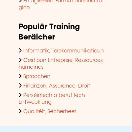
En agreéiert Formatiounsinstitut
ginn
Populär Training
Beräicher
Informatik, Telekommunikatioun
Gestioun Entreprise, Ressources
humaines
Sproochen
Finanzen, Assurance, Droit
Perséinlech a berufflech
Entwécklung
Qualitéit, Sécherheet