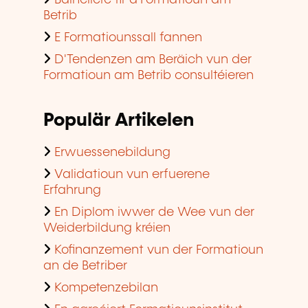
Bäihëllefe fir d'Formatioun am
Betrib
E Formatiounssall fannen
D'Tendenzen am Beräich vun der
Formatioun am Betrib consultéieren
Populär Artikelen
Erwuessenebildung
Validatioun vun erfuerene
Erfahrung
En Diplom iwwer de Wee vun der
Weiderbildung kréien
Kofinanzement vun der Formatioun
an de Betriber
Kompetenzebilan