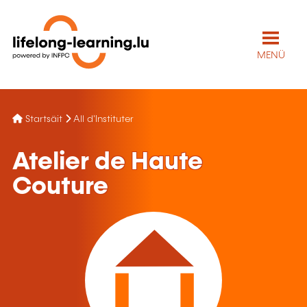
MENÜ
Startsäit
All d'Instituter
Atelier de Haute
Couture