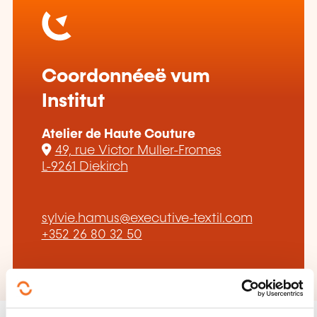
Coordonnéeë vum
Institut
Atelier de Haute Couture
49, rue Victor Muller-Fromes
L-9261 Diekirch
sylvie.hamus@executive-textil.com
+352 26 80 32 50