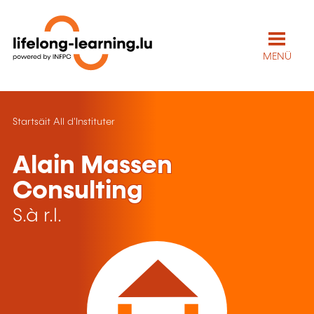
MENÜ
Startsäit
All d'Instituter
Alain Massen
Consulting
S.à r.l.