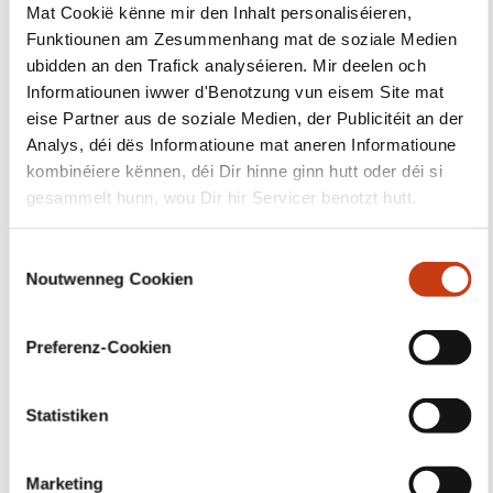
Mat Cookië kënne mir den Inhalt personaliséieren,
Funktiounen am Zesummenhang mat de soziale Medien
ubidden an den Trafick analyséieren. Mir deelen och
Informatiounen iwwer d'Benotzung vun eisem Site mat
Suivéiert eis!
eise Partner aus de soziale Medien, der Publicitéit an der
Analys, déi dës Informatioune mat aneren Informatioune
Facebook
Twitter
LinkedIn
YouTube
Instagram
kombinéiere kënnen, déi Dir hinne ginn hutt oder déi si
gesammelt hunn, wou Dir hir Servicer benotzt hutt.
Eis kontaktéieren
C
Noutwenneg Cookien
o
n
s
Preferenz-Cookien
e
n
t
Statistiken
S
Abonéiert Iech op Formanews,
e
Marketing
d'Newsletter iwwer