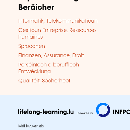
Beräicher
Informatik, Telekommunikatioun
Gestioun Entreprise, Ressources
humaines
Sproochen
Finanzen, Assurance, Droit
Perséinlech a berufflech
Entwécklung
Qualitéit, Sécherheet
Méi iwwer eis