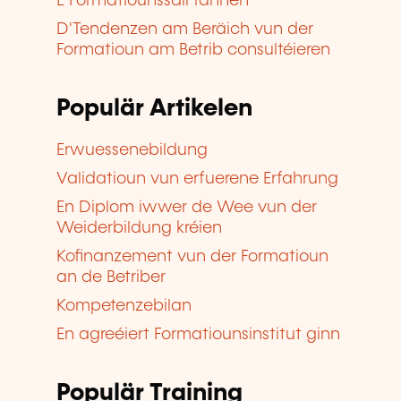
E Formatiounssall fannen
D'Tendenzen am Beräich vun der
Formatioun am Betrib consultéieren
Populär Artikelen
Erwuessenebildung
Validatioun vun erfuerene Erfahrung
En Diplom iwwer de Wee vun der
Weiderbildung kréien
Kofinanzement vun der Formatioun
an de Betriber
Kompetenzebilan
En agreéiert Formatiounsinstitut ginn
Populär Training