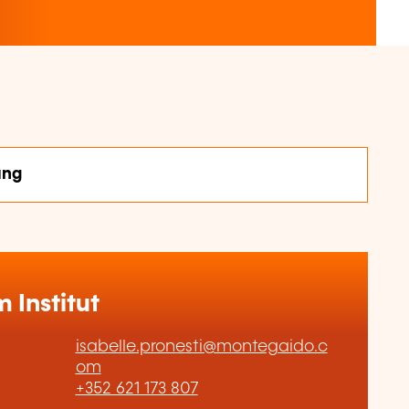
ung
Institut
isabelle.pronesti@montegaido.c
om
+352 621 173 807