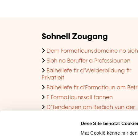
Schnell Zougang
Dem Formatiounsdomaine no sic
Sich no Beruffer a Professiounen
Bäihëllefe fir d'Weiderbildung fir
Privatleit
Bäihëllefe fir d'Formatioun am Betr
E Formatiounssall fannen
D'Tendenzen am Beräich vun der
Formatioun am Betrib consultéieren
Dëse Site benotzt Cookie
Mat Cookië kënne mir den