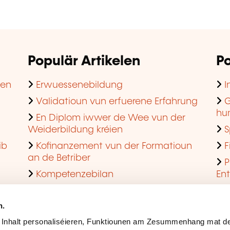
Populär Artikelen
Po
hen
Erwuessenebildung
I
Validatioun vun erfuerene Erfahrung
G
hu
En Diplom iwwer de Wee vun der
Weiderbildung kréien
S
ib
Kofinanzement vun der Formatioun
F
an de Betriber
P
Kompetenzebilan
En
En agreéiert Formatiounsinstitut ginn
Q
n.
 Inhalt personaliséieren, Funktiounen am Zesummenhang mat de