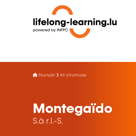
Startsäit
All d'Instituter
Montegaïdo
S.à r.l.-S.