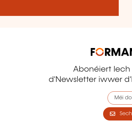
Abonéiert Iech
tagram
d'Newsletter iwwer d'
Méi do
Sech 