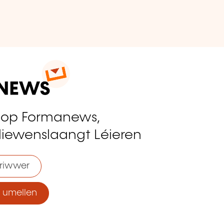
 op Formanews,
liewenslaangt Léieren
riwwer
umellen