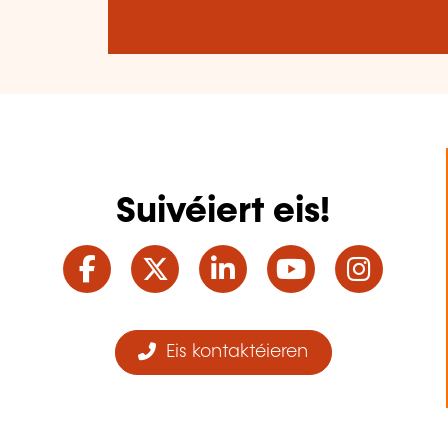
Suivéiert eis!
Facebook
Twitter
LinkedIn
YouTube
Ins
Eis kontaktéieren