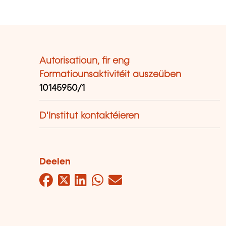
Autorisatioun, fir eng
Formatiounsaktivitéit auszeüben
10145950/1
D'Institut kontaktéieren
Deelen
Facebook
Twitter
LinkedIn
WhatsApp
Mail