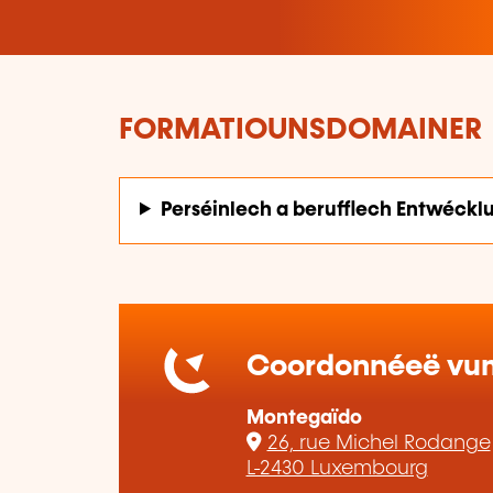
FORMATIOUNSDOMAINER
Perséinlech a berufflech Entwéckl
Coordonnéeë vum 
Montegaïdo
26, rue Michel Rodange
L-2430 Luxembourg