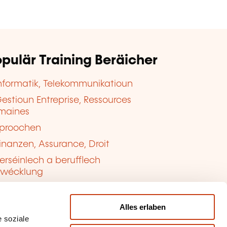
pulär Training Beräicher
nformatik, Telekommunikatioun
estioun Entreprise, Ressources
maines
proochen
inanzen, Assurance, Droit
erséinlech a berufflech
twécklung
ualitéit, Sécherheet
Alles erlaben
 soziale