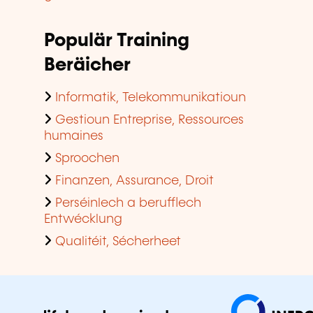
Populär Training
Beräicher
Informatik, Telekommunikatioun
Gestioun Entreprise, Ressources
humaines
Sproochen
Finanzen, Assurance, Droit
Perséinlech a berufflech
Entwécklung
Qualitéit, Sécherheet