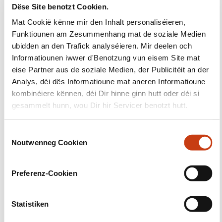
Dëse Site benotzt Cookien.
Mat Cookië kënne mir den Inhalt personaliséieren,
Suivéiert eis!
Funktiounen am Zesummenhang mat de soziale Medien
ubidden an den Trafick analyséieren. Mir deelen och
Facebook
Twitter
LinkedIn
YouTube
Ins
Informatiounen iwwer d'Benotzung vun eisem Site mat
eise Partner aus de soziale Medien, der Publicitéit an der
Analys, déi dës Informatioune mat aneren Informatioune
kombinéiere kënnen, déi Dir hinne ginn hutt oder déi si
Eis kontaktéieren
gesammelt hunn, wou Dir hir Servicer benotzt hutt.
C
Noutwenneg Cookien
o
n
s
Preferenz-Cookien
e
Abonéiert Iech op Formanews,
n
t
Statistiken
d'Newsletter iwwer
S