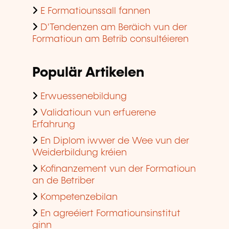
E Formatiounssall fannen
D'Tendenzen am Beräich vun der
Formatioun am Betrib consultéieren
Populär Artikelen
Erwuessenebildung
Validatioun vun erfuerene
Erfahrung
En Diplom iwwer de Wee vun der
Weiderbildung kréien
Kofinanzement vun der Formatioun
an de Betriber
Kompetenzebilan
En agreéiert Formatiounsinstitut
ginn