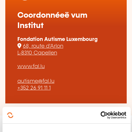
Coordonnéeë vum
Institut
Fondation Autisme Luxembourg
68, route d'Arlon
L-8310 Capellen
www.fal.lu
autisme@fal.lu
+352 26 91 11 1