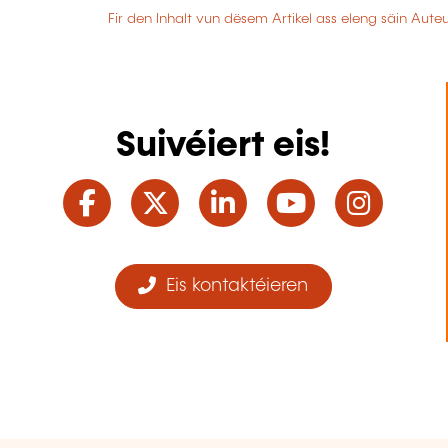
Fir den Inhalt vun dësem Artikel ass eleng säin Aut
Suivéiert eis!
Facebook
Twitter
LinkedIn
YouTube
Ins
Eis kontaktéieren