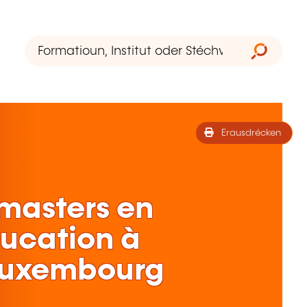
Erausdrécken
masters en
ducation à
 Luxembourg