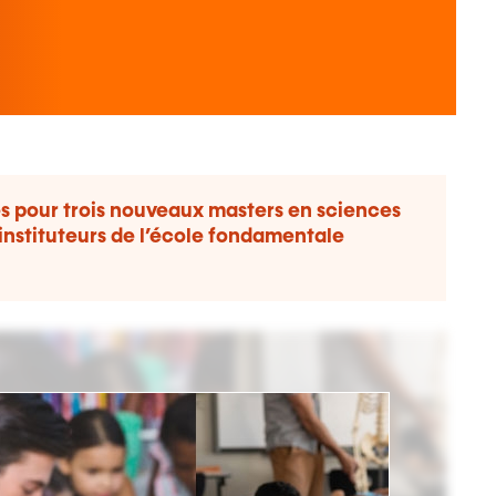
es pour trois nouveaux masters en sciences
instituteurs de l’école fondamentale