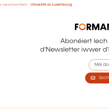
eur verantwortlech -
Université du Luxembourg
Abonéiert Iech
tagram
d'Newsletter iwwer d'
Méi do
Sech 