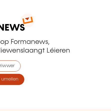
 op Formanews,
liewenslaangt Léieren
riwwer
umellen