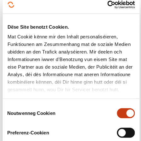
Fir den Inhalt vun dësem Artikel ass eleng säin Auteur
verantwortlech -
Institut national des langues Luxembourg
Dëse Site benotzt Cookien.
Mat Cookië kënne mir den Inhalt personaliséieren,
Funktiounen am Zesummenhang mat de soziale Medien
ubidden an den Trafick analyséieren. Mir deelen och
Informatiounen iwwer d'Benotzung vun eisem Site mat
Suivéiert eis!
eise Partner aus de soziale Medien, der Publicitéit an der
Analys, déi dës Informatioune mat aneren Informatioune
Facebook
Twitter
LinkedIn
YouTube
Ins
kombinéiere kënnen, déi Dir hinne ginn hutt oder déi si
gesammelt hunn, wou Dir hir Servicer benotzt hutt.
C
Eis kontaktéieren
Noutwenneg Cookien
o
n
s
Preferenz-Cookien
e