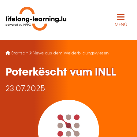
MENÜ
Startsäit
News aus dem Weiderbildungswiesen
Poterkëscht vum INLL
23.07.2025