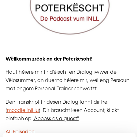
Wëllkomm zréck an der Poterkëscht!
Haut héiere mir fir d'éischt en Dialog iwwer de
Vëlosummer, an duerno héiere mir, wéi eng Persoun
mat engem Personal Trainer schwätzt.
Den Transkript fir dësen Dialog fannt dir hei
(
moodle.inll.lu
). Dir braucht keen Account, klickt
einfach op
"Access as a guest"
.
All Episoden