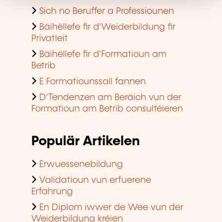
Sich no Beruffer a Professiounen
Bäihëllefe fir d'Weiderbildung fir
Privatleit
Bäihëllefe fir d'Formatioun am
Betrib
E Formatiounssall fannen
D'Tendenzen am Beräich vun der
Formatioun am Betrib consultéieren
Populär Artikelen
Erwuessenebildung
Validatioun vun erfuerene
Erfahrung
En Diplom iwwer de Wee vun der
Weiderbildung kréien