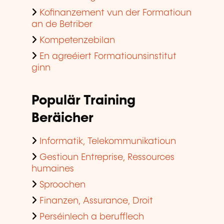
Kofinanzement vun der Formatioun
an de Betriber
Kompetenzebilan
En agreéiert Formatiounsinstitut
ginn
Populär Training
Beräicher
Informatik, Telekommunikatioun
Gestioun Entreprise, Ressources
humaines
Sproochen
Finanzen, Assurance, Droit
Perséinlech a berufflech