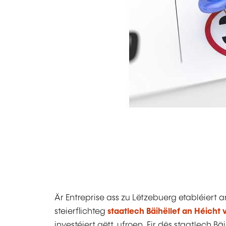
Är Entreprise ass zu Lëtzebuerg etabléiert 
steierflichteg
staatlech Bäihëllef an Héicht
investéiert gëtt, ufroen. Fir dës staatlech B