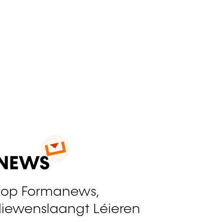
 op Formanews,
liewenslaangt Léieren