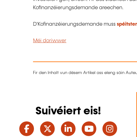
Kofinanzéierungsdemande areechen.
D'Kofinanzéierungsdemande muss
spéitste
Méi doriwwer
Fir den Inhalt vun dësem Artikel ass eleng säin Aut
Suivéiert eis!
Facebook
Twitter
LinkedIn
YouTube
Ins