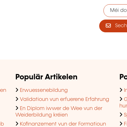
Méi do
Sech 
Populär Artikelen
Po
hen
Erwuessenebildung
I
Validatioun vun erfuerene Erfahrung
G
hu
En Diplom iwwer de Wee vun der
Weiderbildung kréien
S
ib
Kofinanzement vun der Formatioun
F