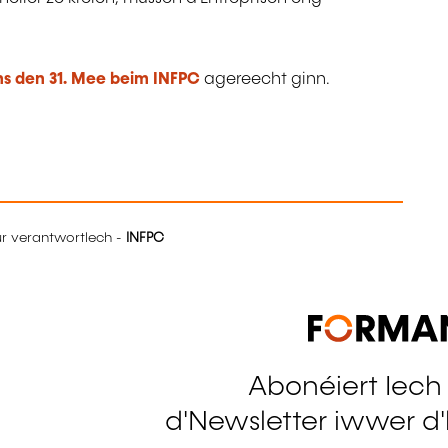
ns den 31. Mee beim INFPC
agereecht ginn.
eur verantwortlech -
INFPC
Abonéiert Iech
tagram
d'Newsletter iwwer d'