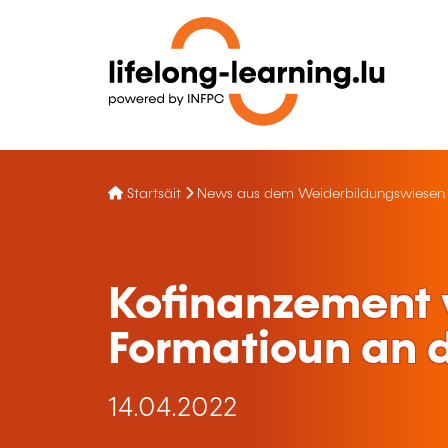
Startsäit
News aus dem Weiderbildungswiesen
Kofinanzement 
Formatioun an d
14.04.2022