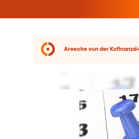
Areeche vun der Kofinanzéi