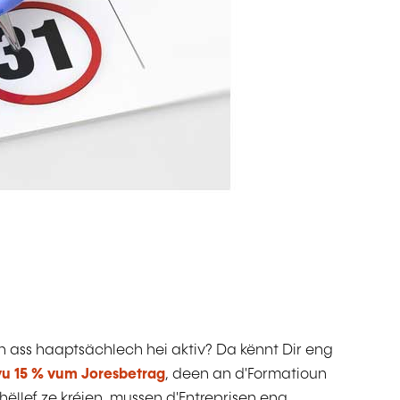
an ass haaptsächlech hei aktiv? Da kënnt Dir eng
 vu 15 % vum Joresbetrag
, deen an d'Formatioun
äihëllef ze kréien, mussen d'Entreprisen eng