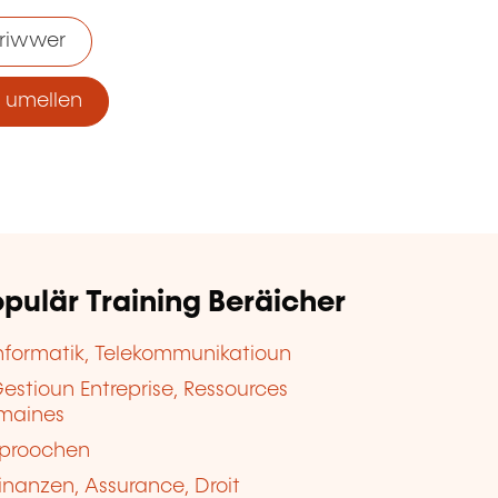
riwwer
umellen
pulär Training Beräicher
nformatik, Telekommunikatioun
estioun Entreprise, Ressources
maines
proochen
inanzen, Assurance, Droit