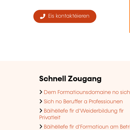
Eis kontaktéieren
Schnell Zougang
Dem Formatiounsdomaine no sic
Sich no Beruffer a Professiounen
Bäihëllefe fir d'Weiderbildung fir
Privatleit
Bäihëllefe fir d'Formatioun am Betr