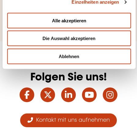
Weiterbildungsfeld
Einzelheiten anzeigen
s
a
er zu sehen
u
Humanressourcen
Alle akzeptieren
s
w
Die Auswahl akzeptieren
a
h
l
Ablehnen
Folgen Sie uns!
Facebook
Twitter
LinkedIn
YouTube
Ins
Kontakt mit uns aufnehmen