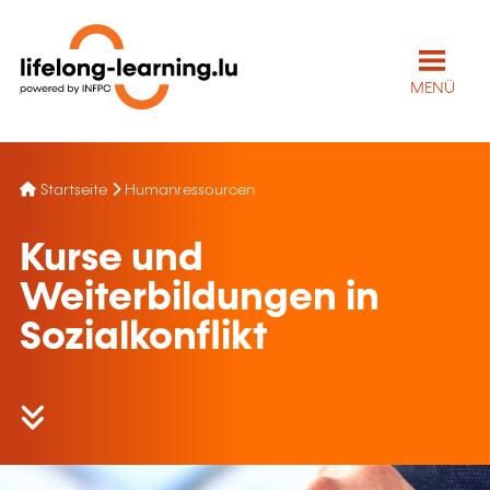
MENÜ
Startseite
Humanressourcen
Kurse und
Weiterbildungen in
Sozialkonflikt