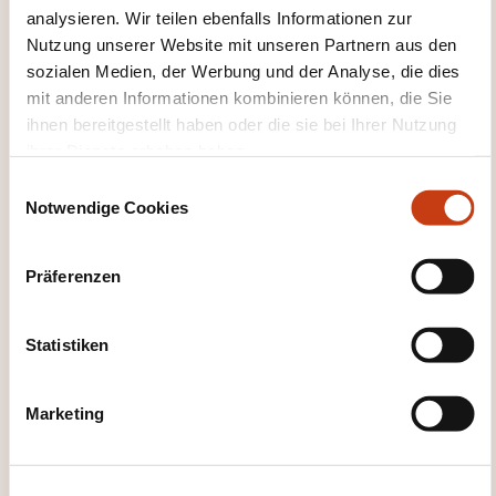
Wissensmanagement
analysieren. Wir teilen ebenfalls Informationen zur
Nutzung unserer Website mit unseren Partnern aus den
sozialen Medien, der Werbung und der Analyse, die dies
mit anderen Informationen kombinieren können, die Sie
ihnen bereitgestellt haben oder die sie bei Ihrer Nutzung
ihrer Dienste erhoben haben.
Hier klicken, um zur
E
Notwendige Cookies
i
Seite der
n
Weiterbildungskate
w
Präferenzen
gorien
i
zurückzugelangen
l
l
Statistiken
i
g
Marketing
u
n
Hier klicken, um alle
g