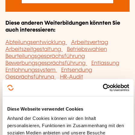
Diese anderen Weiterbildungen könnten Sie
auch interessieren:
Abteilungsentwicklung
Arbeitsvertrag
Arbeitszeitgestaltung
Betriebswahlen
Beurteilungsgesprächsführung
Bewerbungsgesprächsführung
Entlassung
Entlohnungssystem
Entsendung
Gesprächsführung
HR-Audit
Mitarbeitergesprächsführung
Mitarbeiterintegration
Personalbedarfs- und
Kompetenzplanung
Personalbewertung
Personalvertretung
Personalverwaltung
Diese Webseite verwendet Cookies
Rekrutierung
Rente
Sozialbilanz
Soziale
Anhand der Cookies können wir den Inhalt
Beziehungen
Sozialplan
Sozialstrategie
personalisieren, Funktionen im Zusammenhang mit den
Unternehmen
Telearbeit
Unternehmensmediation
sozialen Medien anbieten und unsere Besuche