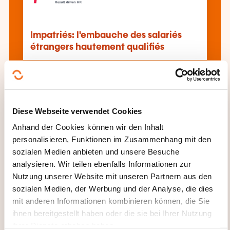
Impatriés: l'embauche des salariés
étrangers hautement qualifiés
Alle Weiterbildungen anzeigen
Diese Webseite verwendet Cookies
Anhand der Cookies können wir den Inhalt
Diese anderen Weiterbildungen könnten Sie
personalisieren, Funktionen im Zusammenhang mit den
auch interessieren:
sozialen Medien anbieten und unsere Besuche
Abteilungsentwicklung
Arbeitsvertrag
analysieren. Wir teilen ebenfalls Informationen zur
Arbeitszeitgestaltung
Betriebswahlen
Nutzung unserer Website mit unseren Partnern aus den
Beurteilungsgesprächsführung
sozialen Medien, der Werbung und der Analyse, die dies
Bewerbungsgesprächsführung
Entlassung
mit anderen Informationen kombinieren können, die Sie
Entlohnungssystem
Gesprächsführung
HR-
ihnen bereitgestellt haben oder die sie bei Ihrer Nutzung
Audit
Mitarbeitergesprächsführung
ihrer Dienste erhoben haben.