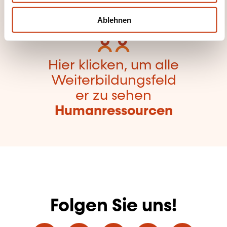
h
l
Ablehnen
Hier klicken, um alle
Weiterbildungsfeld
er zu sehen
Humanressourcen
Folgen Sie uns!
Facebook
Twitter
LinkedIn
YouTube
Ins