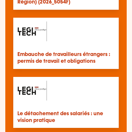
Région) (2026_5054F)
Embauche de travailleurs étrangers :
permis de travail et obligations
Le détachement des salariés : une
vision pratique