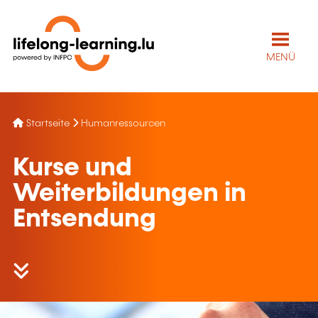
MENÜ
Startseite
Humanressourcen
Kurse und
Weiterbildungen in
Entsendung