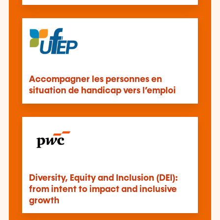
Accompagner les personnes en
situation de handicap vers l’emploi
Diversity, Equity and Inclusion (DEI):
from intent to impact and inclusive
growth