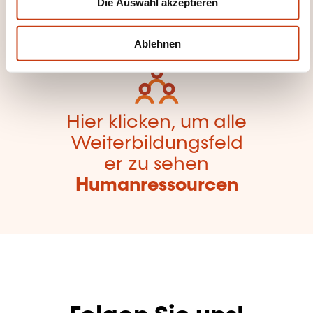
Die Auswahl akzeptieren
gorien
a
h
zurückzugelangen
l
Ablehnen
Hier klicken, um alle
Weiterbildungsfeld
er zu sehen
Humanressourcen