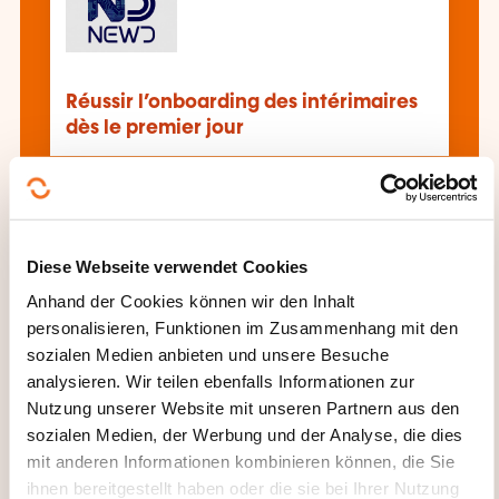
Réussir l’onboarding des intérimaires
dès le premier jour
Alle Weiterbildungen anzeigen
Diese Webseite verwendet Cookies
Anhand der Cookies können wir den Inhalt
Diese anderen Weiterbildungen könnten Sie
personalisieren, Funktionen im Zusammenhang mit den
auch interessieren:
sozialen Medien anbieten und unsere Besuche
Abteilungsentwicklung
Arbeitsvertrag
analysieren. Wir teilen ebenfalls Informationen zur
Arbeitszeitgestaltung
Betriebswahlen
Nutzung unserer Website mit unseren Partnern aus den
Beurteilungsgesprächsführung
sozialen Medien, der Werbung und der Analyse, die dies
Bewerbungsgesprächsführung
Entlassung
mit anderen Informationen kombinieren können, die Sie
Entlohnungssystem
Entsendung
ihnen bereitgestellt haben oder die sie bei Ihrer Nutzung