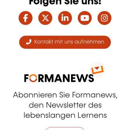
Folgen Sie uns!
Facebook
Twitter
LinkedIn
YouTube
Ins
Kontakt mit uns aufnehmen
Abonnieren Sie Formanews,
den Newsletter des
lebenslangen Lernens