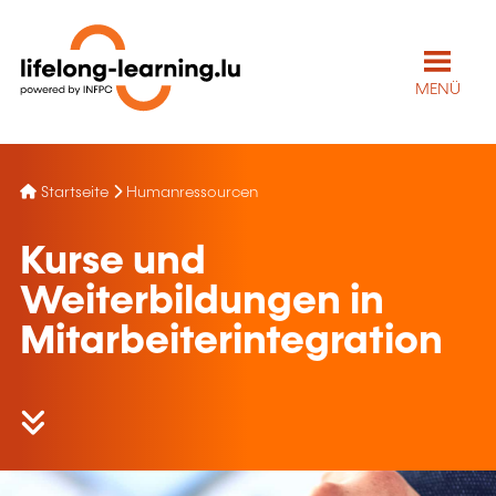
MENÜ
Startseite
Humanressourcen
Kurse und
Weiterbildungen in
Mitarbeiterintegration