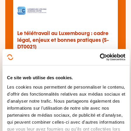
Le télétravail au Luxembourg : cadre
légal, enjeux et bonnes pratiques (S-
DT0021)
Voir toutes les formations
Ce site web utilise des cookies.
Les cookies nous permettent de personnaliser le contenu,
d'offrir des fonctionnalités relatives aux médias sociaux et
Ces autres formations pourrait aussi vous
d'analyser notre trafic. Nous partageons également des
intéresser:
informations sur l'utilisation de notre site avec nos
Administration personnel
Audit ressources
partenaires de médias sociaux, de publicité et d'analyse,
humaines
Bilan social
Conduite entretien
qui peuvent combiner celles-ci avec d'autres informations
Conduite entretien évaluation
Conduite
que vous leur avez fournies ou qu'ils ont collectées lors