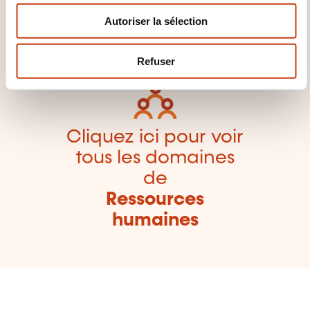
des familles de
n
domaines de
Autoriser la sélection
t
e
formation
m
Refuser
e
n
t
Cliquez ici pour voir
tous les domaines
de
Ressources
humaines