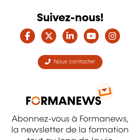
Suivez-nous!
Facebook
Twitter
LinkedIn
YouTube
Ins
Nous contacter
Abonnez-vous à Formanews,
la newsletter de la formation