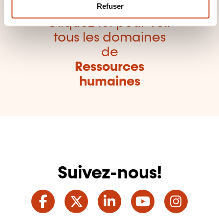
m
Refuser
e
Cliquez ici pour voir
n
tous les domaines
t
de
Ressources
humaines
Suivez-nous!
Facebook
Twitter
LinkedIn
YouTube
Ins