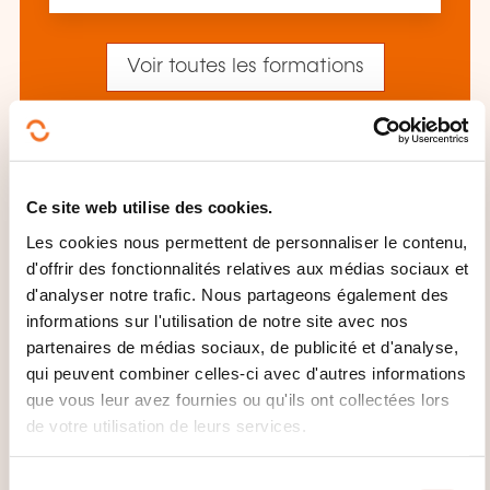
Voir toutes les formations
Ces autres formations pourrait aussi vous
intéresser:
Ce site web utilise des cookies.
Administration personnel
Aménagement
Les cookies nous permettent de personnaliser le contenu,
temps travail
Audit ressources humaines
d'offrir des fonctionnalités relatives aux médias sociaux et
Bilan social
Conduite entretien
Conduite
d'analyser notre trafic. Nous partageons également des
entretien évaluation
Conduite entretien
informations sur l'utilisation de notre site avec nos
professionnel
Conduite entretien recrutement
partenaires de médias sociaux, de publicité et d'analyse,
Conflit social
Election dans entreprise
qui peuvent combiner celles-ci avec d'autres informations
Evaluation personnel
Expatriation
que vous leur avez fournies ou qu'ils ont collectées lors
impatriation
Gestion connaissances
Gestion
de votre utilisation de leurs services.
prévisionnelle emplois compétences
Intégration salarié
Licenciement
Médiation
entreprise
Plan social
Recrutement
S