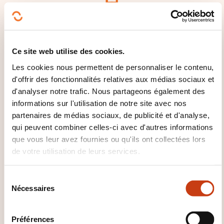
Cliquez ici pour
retourner à la
page
Ce site web utilise des cookies.
des familles de
Les cookies nous permettent de personnaliser le contenu,
domaines de
d'offrir des fonctionnalités relatives aux médias sociaux et
d'analyser notre trafic. Nous partageons également des
formation
informations sur l'utilisation de notre site avec nos
partenaires de médias sociaux, de publicité et d'analyse,
qui peuvent combiner celles-ci avec d'autres informations
que vous leur avez fournies ou qu'ils ont collectées lors
de votre utilisation de leurs services.
Cliquez ici pour voir
tous les domaines
S
Nécessaires
é
de
l
Ressources
e
Préférences