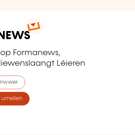
 op Formanews,
liewenslaangt Léieren
riwwer
umellen