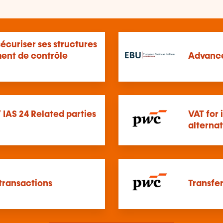
sécuriser ses structures
ent de contrôle
Advance
/ IAS 24 Related parties
VAT for 
alternat
transactions
Transfer