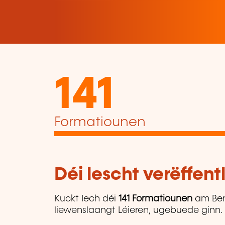
141
Formatiounen
Déi lescht verëffen
Kuckt Iech déi
141 Formatiounen
am Ber
liewenslaangt Léieren, ugebuede ginn.