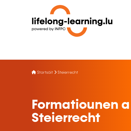
Startsäit
Steierrecht
Formatiounen a
Steierrecht