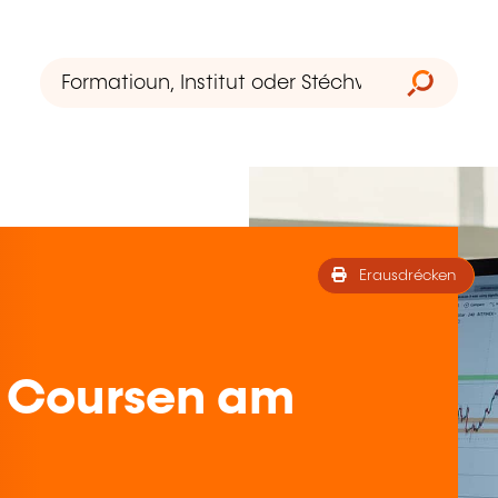
Erausdrécken
 Coursen am