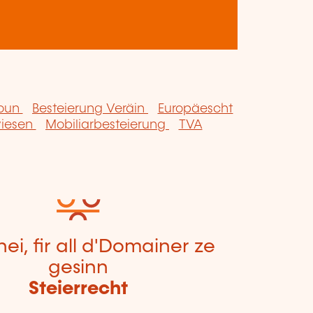
soun
Besteierung Veräin
Europäescht
wiesen
Mobiliarbesteierung
TVA
hei, fir all d'Domainer ze
gesinn
Steierrecht