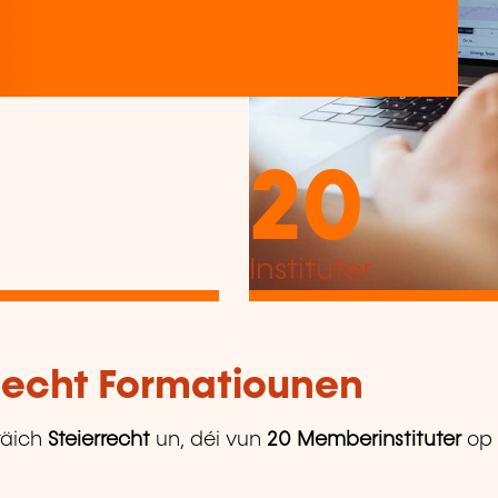
20
Instituter
tlecht Formatiounen
äich
Steierrecht
un, déi vun
20 Memberinstituter
op 