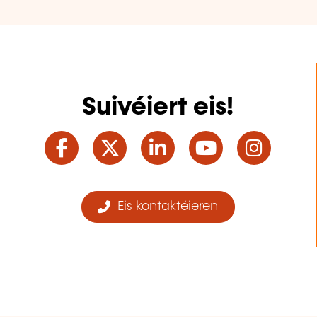
Suivéiert eis!
Facebook
Twitter
LinkedIn
YouTube
Ins
Eis kontaktéieren