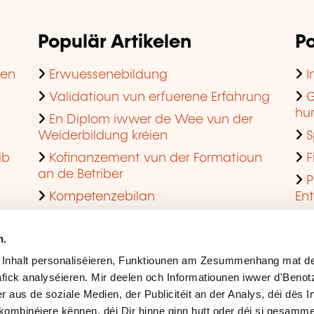
Populär Artikelen
Po
hen
Erwuessenebildung
I
Validatioun vun erfuerene Erfahrung
G
hu
En Diplom iwwer de Wee vun der
Weiderbildung kréien
S
ib
Kofinanzement vun der Formatioun
F
an de Betriber
P
Kompetenzebilan
En
En agreéiert Formatiounsinstitut ginn
Q
n.
 Inhalt personaliséieren, Funktiounen am Zesummenhang mat de
fick analyséieren. Mir deelen och Informatiounen iwwer d'Beno
r aus de soziale Medien, der Publicitéit an der Analys, déi dës 
kombinéiere kënnen, déi Dir hinne ginn hutt oder déi si gesamme