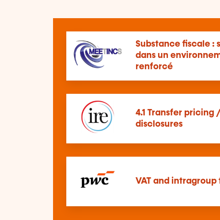
Substance fiscale : 
dans un environnem
renforcé
4.1 Transfer pricing 
disclosures
VAT and intragroup 