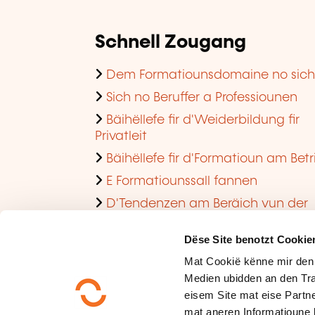
Schnell Zougang
Dem Formatiounsdomaine no sic
Sich no Beruffer a Professiounen
Bäihëllefe fir d'Weiderbildung fir
Privatleit
Bäihëllefe fir d'Formatioun am Betr
E Formatiounssall fannen
D'Tendenzen am Beräich vun der
Formatioun am Betrib consultéieren
Dëse Site benotzt Cookie
Mat Cookië kënne mir den
Medien ubidden an den Tra
eisem Site mat eise Partne
mat aneren Informatioune 