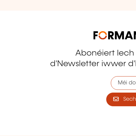
Abonéiert Iech
tagram
d'Newsletter iwwer d'
Méi do
Sech 