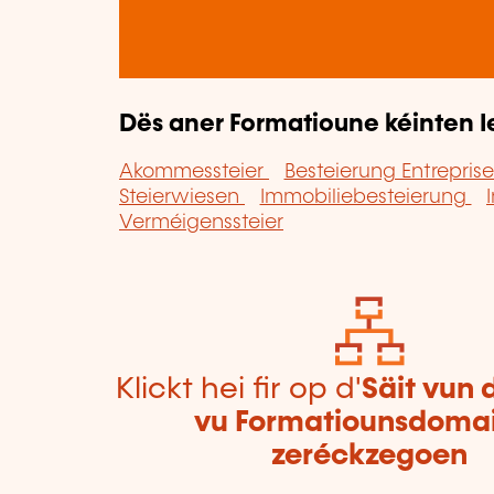
Dës aner Formatioune kéinten I
Akommessteier
Besteierung Entrepris
Steierwiesen
Immobiliebesteierung
Verméigenssteier
Klickt hei fir op d'
Säit vun 
vu Formatiounsdoma
zeréckzegoen