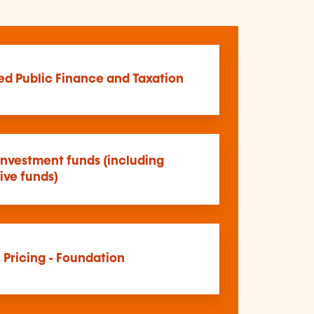
d Public Finance and Taxation
investment funds (including
ive funds)
 Pricing - Foundation