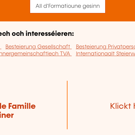
All d'Formatioune gesinn
ech och interesséieren:
e
Besteierung Gesellschaft
Besteierung Privatper
Innergemeinschaftlech TVA
Internationaalt Steier
de Famille
Klickt 
iner