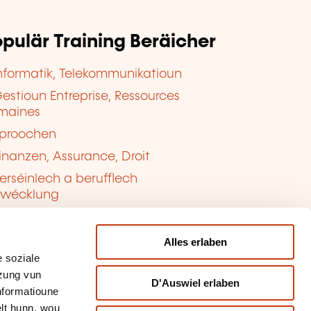
pulär Training Beräicher
nformatik, Telekommunikatioun
estioun Entreprise, Ressources
maines
proochen
inanzen, Assurance, Droit
erséinlech a berufflech
twécklung
ualitéit, Sécherheet
Alles erlaben
 soziale
tzung vun
D'Auswiel erlaben
Informatioune
lt hunn, wou