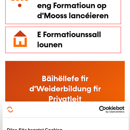
eng Formatioun op
d'Mooss lancéieren
E Formatiounssall
lounen
Bäihëllefe fir
d'Weiderbildung fir
Privatleit
Dëse Site benotzt Cookien.
Mat Cookië kënne mir den Inhalt personaliséieren,
Funktiounen am Zesummenhang mat de soziale Medien
Méi doriwwer
ubidden an den Trafick analyséieren. Mir deelen och
Informatiounen iwwer d'Benotzung vun eisem Site mat