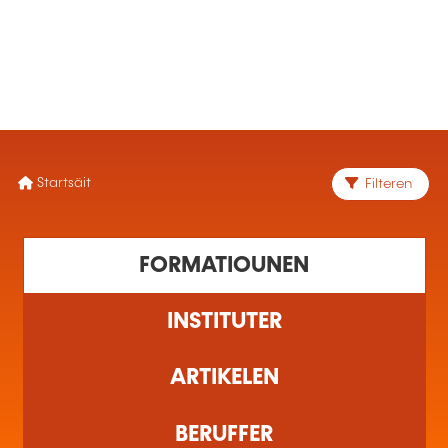
MENÜ
Startsäit
Filteren
1 Ausbildung(en) fonnt
FORMATIOUNEN
INSTITUTER
ARTIKELEN
BERUFFER