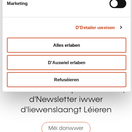
i
Facebook
Twitter
LinkedIn
YouTube
Ins
o
Alles erlaben
n
D'Auswiel erlaben
Eis kontaktéieren
Refuséieren
Abonéiert Iech op Formanews,
d'Newsletter iwwer
d'liewenslaangt Léieren
Méi doriwwer