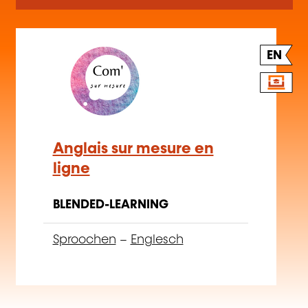
EN
Anglais sur mesure en
ligne
BLENDED-LEARNING
Sproochen
–
Englesch