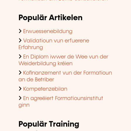
Populär Artikelen
Erwuessenebildung
Validatioun vun erfuerene
Erfahrung
En Diplom iwwer de Wee vun der
Weiderbildung kréien
Kofinanzement vun der Formatioun
an de Betriber
Kompetenzebilan
En agreéiert Formatiounsinstitut
ginn
Populär Training