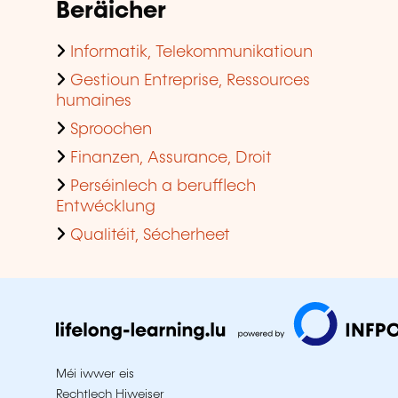
Beräicher
Informatik, Telekommunikatioun
Gestioun Entreprise, Ressources
humaines
Sproochen
Finanzen, Assurance, Droit
Perséinlech a berufflech
Entwécklung
Qualitéit, Sécherheet
Méi iwwer eis
Rechtlech Hiweiser