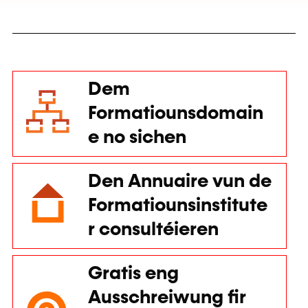
Dem
Formatiounsdomain
e no sichen
Den Annuaire vun de
Formatiounsinstitute
r consultéieren
Gratis eng
Ausschreiwung fir