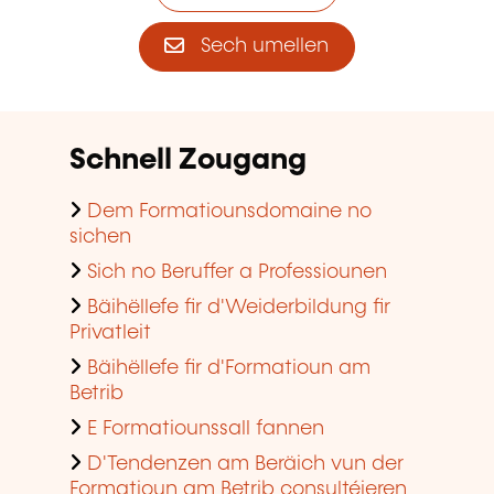
Sech umellen
Schnell Zougang
Dem Formatiounsdomaine no
sichen
Sich no Beruffer a Professiounen
Bäihëllefe fir d'Weiderbildung fir
Privatleit
Bäihëllefe fir d'Formatioun am
Betrib
E Formatiounssall fannen
D'Tendenzen am Beräich vun der
Formatioun am Betrib consultéieren