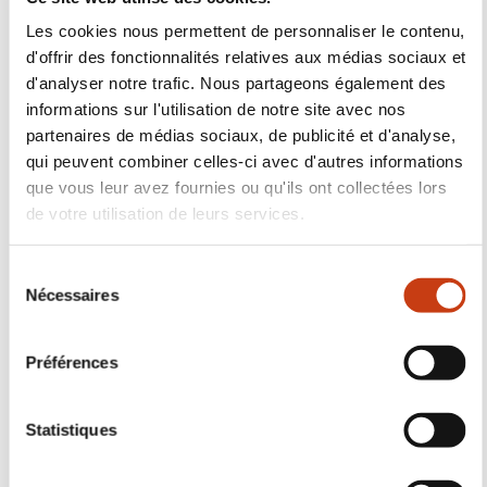
informations sur l'utilisation de notre site avec nos
partenaires de médias sociaux, de publicité et d'analyse,
qui peuvent combiner celles-ci avec d'autres informations
Aides à la formation en
que vous leur avez fournies ou qu'ils ont collectées lors
entreprise
de votre utilisation de leurs services.
En savoir plus
S
Nécessaires
é
l
e
Préférences
c
t
i
Statistiques
o
n
Marketing
d
Suivez-nous!
u
c
Facebook
Twitter
LinkedIn
YouTube
Ins
Afficher les détails
o