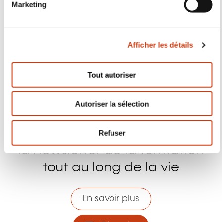
n
s
Tout autoriser
e
Nous contacter
n
Autoriser la sélection
t
e
m
Refuser
e
n
t
Abonnez-vous à Formanews,
la newsletter de la formation
tout au long de la vie
En savoir plus