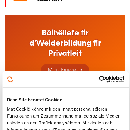
Bäihëllefe fir
d'Weiderbildung fir
Privatleit
Méi doriwwer
Dëse Site benotzt Cookien.
Mat Cookië kënne mir den Inhalt personaliséieren,
Bäihëllefe fir d'Formatioun
Funktiounen am Zesummenhang mat de soziale Medien
am Betrib
ubidden an den Trafick analyséieren. Mir deelen och
Informatiounen iwwer d'Benotzung vun eisem Site mat