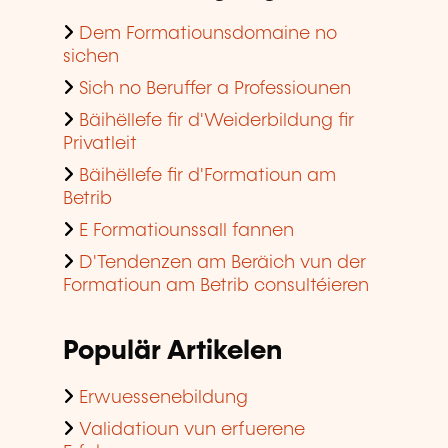
Dem Formatiounsdomaine no
sichen
Sich no Beruffer a Professiounen
Bäihëllefe fir d'Weiderbildung fir
Privatleit
Bäihëllefe fir d'Formatioun am
Betrib
E Formatiounssall fannen
D'Tendenzen am Beräich vun der
Formatioun am Betrib consultéieren
Populär Artikelen
Erwuessenebildung
Validatioun vun erfuerene