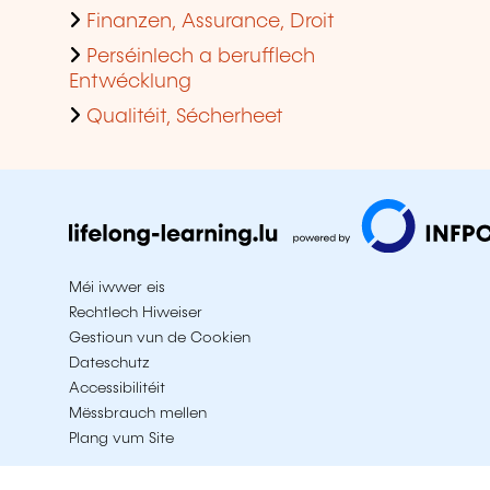
Finanzen, Assurance, Droit
Perséinlech a berufflech
Entwécklung
Qualitéit, Sécherheet
Méi iwwer eis
Rechtlech Hiweiser
Gestioun vun de Cookien
Dateschutz
Accessibilitéit
Mëssbrauch mellen
Plang vum Site