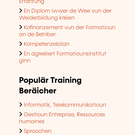
Erfahrung
En Diplom iwwer de Wee vun der
Weiderbildung kréien
Kofinanzement vun der Formatioun
an de Betriber
Kompetenzebilan
En agreéiert Formatiounsinstitut
ginn
Populär Training
Beräicher
Informatik, Telekommunikatioun
Gestioun Entreprise, Ressources
humaines
Sproochen