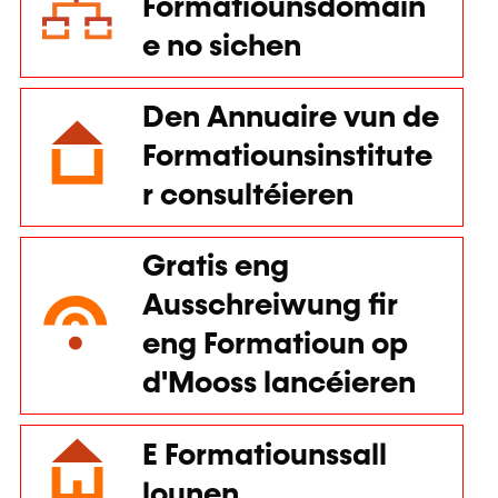
Formatiounsdomain
e no sichen
Den Annuaire vun de
Formatiounsinstitute
r consultéieren
Gratis eng
Ausschreiwung fir
eng Formatioun op
d'Mooss lancéieren
E Formatiounssall
lounen